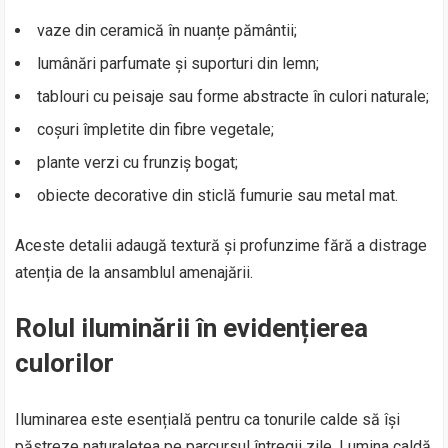
vaze din ceramică în nuanțe pământii;
lumânări parfumate și suporturi din lemn;
tablouri cu peisaje sau forme abstracte în culori naturale;
coșuri împletite din fibre vegetale;
plante verzi cu frunziș bogat;
obiecte decorative din sticlă fumurie sau metal mat.
Aceste detalii adaugă textură și profunzime fără a distrage
atenția de la ansamblul amenajării.
Rolul iluminării în evidențierea
culorilor
Iluminarea este esențială pentru ca tonurile calde să își
păstreze naturalețea pe parcursul întregii zile. Lumina caldă