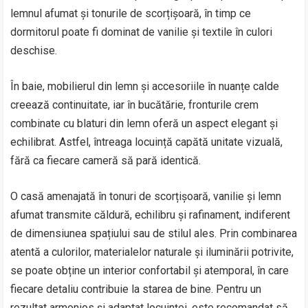
lemnul afumat și tonurile de scorțișoară, în timp ce
dormitorul poate fi dominat de vanilie și textile în culori
deschise.
În baie, mobilierul din lemn și accesoriile în nuanțe calde
creează continuitate, iar în bucătărie, fronturile crem
combinate cu blaturi din lemn oferă un aspect elegant și
echilibrat. Astfel, întreaga locuință capătă unitate vizuală,
fără ca fiecare cameră să pară identică.
O casă amenajată în tonuri de scorțișoară, vanilie și lemn
afumat transmite căldură, echilibru și rafinament, indiferent
de dimensiunea spațiului sau de stilul ales. Prin combinarea
atentă a culorilor, materialelor naturale și iluminării potrivite,
se poate obține un interior confortabil și atemporal, în care
fiecare detaliu contribuie la starea de bine. Pentru un
rezultat armonios și adaptat locuinței, este recomandat să