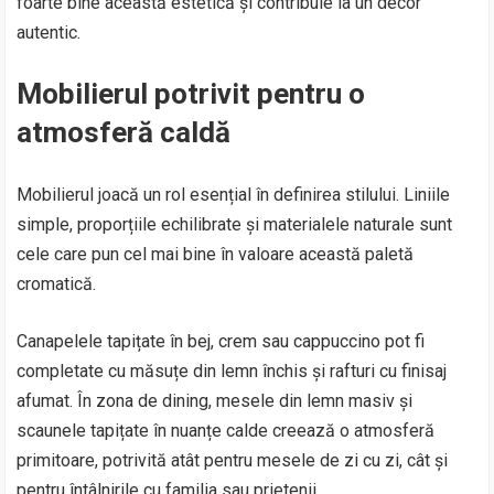
foarte bine această estetică și contribuie la un decor
autentic.
Mobilierul potrivit pentru o
atmosferă caldă
Mobilierul joacă un rol esențial în definirea stilului. Liniile
simple, proporțiile echilibrate și materialele naturale sunt
cele care pun cel mai bine în valoare această paletă
cromatică.
Canapelele tapițate în bej, crem sau cappuccino pot fi
completate cu măsuțe din lemn închis și rafturi cu finisaj
afumat. În zona de dining, mesele din lemn masiv și
scaunele tapițate în nuanțe calde creează o atmosferă
primitoare, potrivită atât pentru mesele de zi cu zi, cât și
pentru întâlnirile cu familia sau prietenii.