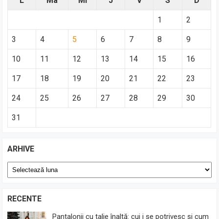
L
Ma
Mi
J
V
S
D
1
2
3
4
5
6
7
8
9
10
11
12
13
14
15
16
17
18
19
20
21
22
23
24
25
26
27
28
29
30
31
ARHIVE
Arhive
RECENTE
Pantalonii cu talie înaltă: cui i se potrivesc și cum