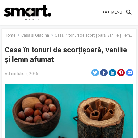
MENU
Home
Casă și Grădină
Casa în tonuri de scorțișoară, vanilie și lemn afumat
Casa în tonuri de scorțișoară, vanilie
și lemn afumat
Admin
Iulie 5, 2026