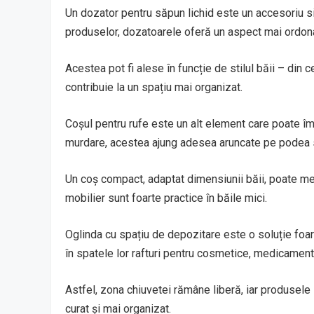
Un dozator pentru săpun lichid este un accesoriu sim
produselor, dozatoarele oferă un aspect mai ordona
Acestea pot fi alese în funcție de stilul băii – din 
contribuie la un spațiu mai organizat.
Coșul pentru rufe este un alt element care poate îmb
murdare, acestea ajung adesea aruncate pe podea s
Un coș compact, adaptat dimensiunii băii, poate men
mobilier sunt foarte practice în băile mici.
Oglinda cu spațiu de depozitare este o soluție foar
în spatele lor rafturi pentru cosmetice, medicamen
Astfel, zona chiuvetei rămâne liberă, iar produsele 
curat și mai organizat.