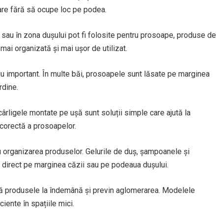
tare fără să ocupe loc pe podea.
 sau în zona dușului pot fi folosite pentru prosoape, produse de
 mai organizată și mai ușor de utilizat.
u important. În multe băi, prosoapele sunt lăsate pe marginea
rdine.
ârligele montate pe ușă sunt soluții simple care ajută la
 corectă a prosoapelor.
ru organizarea produselor. Gelurile de duș, șampoanele și
 direct pe marginea căzii sau pe podeaua dușului.
ză produsele la îndemână și previn aglomerarea. Modelele
iente în spațiile mici.