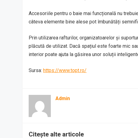
Accesoriile pentru o baie mai funcțională nu trebui
câteva elemente bine alese pot îmbunătăți semnifica
Prin utilizarea rafturilor, organizatoarelor și suport
plăcută de utilizat. Dacă spațiul este foarte mic sau
interior poate ajuta la găsirea unor soluții intelige
Sursa:
https://www.topt.ro/
Admin
Citește alte articole