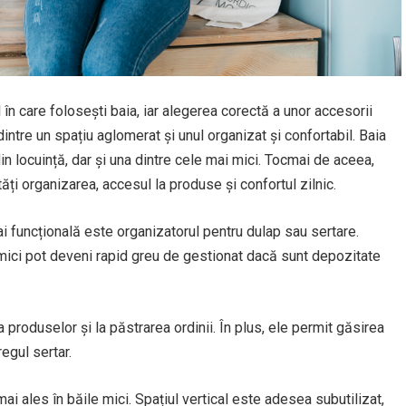
în care folosești baia, iar alegerea corectă a unor accesorii
intre un spațiu aglomerat și unul organizat și confortabil. Baia
in locuință, dar și una dintre cele mai mici. Tocmai de aceea,
ăți organizarea, accesul la produse și confortul zilnic.
ai funcțională este organizatorul pentru dulap sau sertare.
mici pot deveni rapid greu de gestionat dacă sunt depozitate
produselor și la păstrarea ordinii. În plus, ele permit găsirea
regul sertar.
mai ales în băile mici. Spațiul vertical este adesea subutilizat,