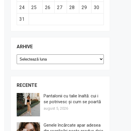
24
25
26
27
28
29
30
31
ARHIVE
Arhive
RECENTE
Pantalonii cu talie înaltă: cui i
se potrivesc și cum se poartă
august 5, 2026
Genele încărcate apar adesea