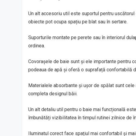
Un alt accesoriu util este suportul pentru uscătorul
obiecte pot ocupa spațiu pe blat sau în sertare.
Suporturile montate pe perete sau în interiorul dula
ordinea.
Covorașele de baie sunt și ele importante pentru con
podeaua de apă și oferă o suprafață confortabilă 
Materialele absorbante și ușor de spălat sunt cele ma
completa designul băii.
Un alt detaliu util pentru o baie mai funcțională es
îmbunătăți vizibilitatea în timpul rutinei zilnice de în
Iluminatul corect face spațiul mai confortabil și mai