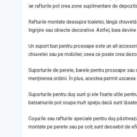
iar rafturile pot crea zone suplimentare de depozi
Rafturile montate deasupra toaletei, lângă chiuvetă
îngrijire sau obiecte decorative. Astfel, baia devine
Un suport bun pentru prosoape este un alt accesori
chiuvetei sau pe mobilier, ceea ce poate crea dezo
Suporturile de perete, barele pentru prosoape sau c
menținerea ordinii. În plus, acestea permit uscarea
Suporturile pentru duș sunt și ele foarte utile pent
balsamurile pot ocupa mult spațiu dacă sunt lăsate
Coșurile sau rafturile speciale pentru duș păstrea
montate pe perete sau pe colț sunt deosebit de efic