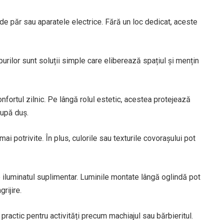
 de păr sau aparatele electrice. Fără un loc dedicat, aceste
purilor sunt soluții simple care eliberează spațiul și mențin
fortul zilnic. Pe lângă rolul estetic, acestea protejează
după duș.
i potrivite. În plus, culorile sau texturile covorașului pot
te iluminatul suplimentar. Luminile montate lângă oglindă pot
grijire.
 practic pentru activități precum machiajul sau bărbieritul.