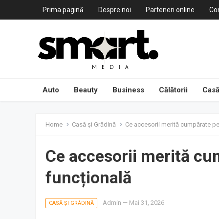
Prima pagină
Despre noi
Parteneri online
Co
Auto
Beauty
Business
Călătorii
Casă
Home
Casă și Grădină
Ce accesorii merită cumpărate pe
Ce accesorii merită cu
funcțională
Admin
—
Mai 31, 2026
CASĂ ȘI GRĂDINĂ