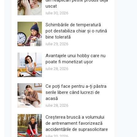
din reaplicări peste produs deja
uscat
iulie 30, 2026
Schimbările de temperatură
pot destabiliza chiar și o rutină
bine tolerată
iulie 29, 2026
Avantajele unui hobby care nu
poate fi monetizat ușor
iulie 28, 2026
Ce poți face pentru a-ți păstra
serile libere când lucrezi de
acasă
iulie 28, 2026
Creșterea bruscă a volumului
de antrenament favorizează
accidentările de suprasolicitare
iulie 20, 2026