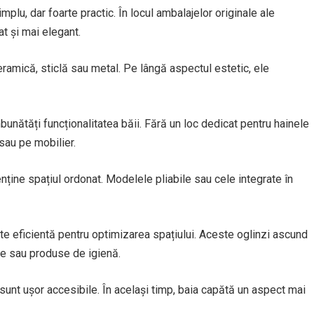
plu, dar foarte practic. În locul ambalajelor originale ale
t și mai elegant.
ceramică, sticlă sau metal. Pe lângă aspectul estetic, ele
unătăți funcționalitatea băii. Fără un loc dedicat pentru hainele
au pe mobilier.
ține spațiul ordonat. Modelele pliabile sau cele integrate în
te eficientă pentru optimizarea spațiului. Aceste oglinzi ascund
te sau produse de igienă.
sunt ușor accesibile. În același timp, baia capătă un aspect mai