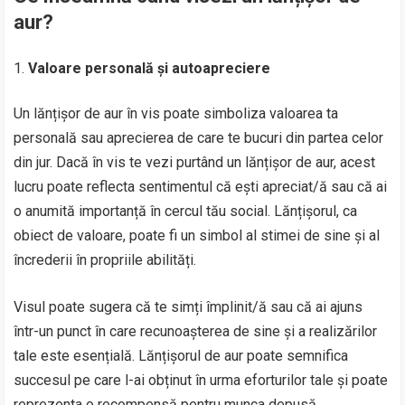
aur?
Valoare personală și autoapreciere
Un lănțișor de aur în vis poate simboliza valoarea ta
personală sau aprecierea de care te bucuri din partea celor
din jur. Dacă în vis te vezi purtând un lănțișor de aur, acest
lucru poate reflecta sentimentul că ești apreciat/ă sau că ai
o anumită importanță în cercul tău social. Lănțișorul, ca
obiect de valoare, poate fi un simbol al stimei de sine și al
încrederii în propriile abilități.
Visul poate sugera că te simți împlinit/ă sau că ai ajuns
într-un punct în care recunoașterea de sine și a realizărilor
tale este esențială. Lănțișorul de aur poate semnifica
succesul pe care l-ai obținut în urma eforturilor tale și poate
reprezenta o recompensă pentru munca depusă.