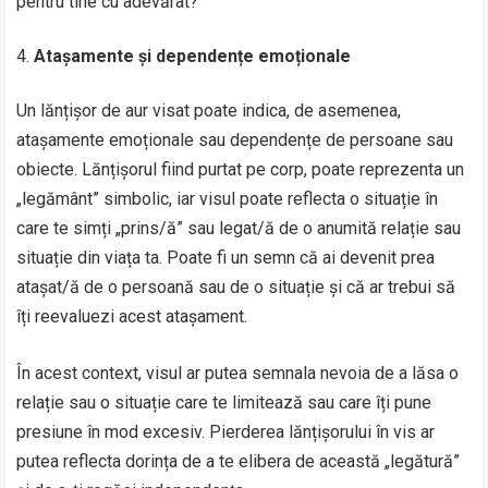
pentru tine cu adevărat?
Atașamente și dependențe emoționale
Un lănțișor de aur visat poate indica, de asemenea,
atașamente emoționale sau dependențe de persoane sau
obiecte. Lănțișorul fiind purtat pe corp, poate reprezenta un
„legământ” simbolic, iar visul poate reflecta o situație în
care te simți „prins/ă” sau legat/ă de o anumită relație sau
situație din viața ta. Poate fi un semn că ai devenit prea
atașat/ă de o persoană sau de o situație și că ar trebui să
îți reevaluezi acest atașament.
În acest context, visul ar putea semnala nevoia de a lăsa o
relație sau o situație care te limitează sau care îți pune
presiune în mod excesiv. Pierderea lănțișorului în vis ar
putea reflecta dorința de a te elibera de această „legătură”