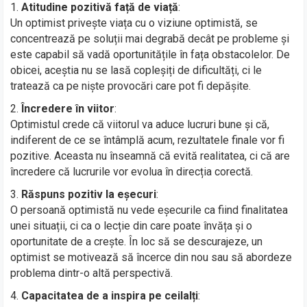
Atitudine pozitivă față de viață
:
Un optimist privește viața cu o viziune optimistă, se
concentrează pe soluții mai degrabă decât pe probleme și
este capabil să vadă oportunitățile în fața obstacolelor. De
obicei, aceștia nu se lasă copleșiți de dificultăți, ci le
tratează ca pe niște provocări care pot fi depășite.
Încredere în viitor
:
Optimistul crede că viitorul va aduce lucruri bune și că,
indiferent de ce se întâmplă acum, rezultatele finale vor fi
pozitive. Aceasta nu înseamnă că evită realitatea, ci că are
încredere că lucrurile vor evolua în direcția corectă.
Răspuns pozitiv la eșecuri
:
O persoană optimistă nu vede eșecurile ca fiind finalitatea
unei situații, ci ca o lecție din care poate învăța și o
oportunitate de a crește. În loc să se descurajeze, un
optimist se motivează să încerce din nou sau să abordeze
problema dintr-o altă perspectivă.
Capacitatea de a inspira pe ceilalți
: