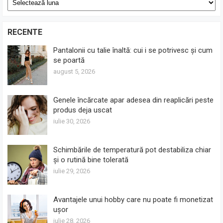
RECENTE
Pantalonii cu talie înaltă: cui i se potrivesc și cum
se poartă
august 5, 2026
Genele încărcate apar adesea din reaplicări peste
produs deja uscat
iulie 30, 2026
Schimbările de temperatură pot destabiliza chiar
și o rutină bine tolerată
iulie 29, 2026
Avantajele unui hobby care nu poate fi monetizat
ușor
iulie 28, 2026