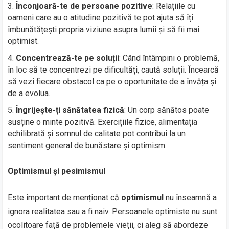
Înconjoară-te de persoane pozitive
: Relațiile cu
oameni care au o atitudine pozitivă te pot ajuta să îți
îmbunătățești propria viziune asupra lumii și să fii mai
optimist.
Concentrează-te pe soluții
: Când întâmpini o problemă,
în loc să te concentrezi pe dificultăți, caută soluții. Încearcă
să vezi fiecare obstacol ca pe o oportunitate de a învăța și
de a evolua.
Îngrijește-ți sănătatea fizică
: Un corp sănătos poate
susține o minte pozitivă. Exercițiile fizice, alimentația
echilibrată și somnul de calitate pot contribui la un
sentiment general de bunăstare și optimism.
Optimismul și pesimismul
Este important de menționat că
optimismul
nu înseamnă a
ignora realitatea sau a fi naiv. Persoanele optimiste nu sunt
ocolitoare față de problemele vieții, ci aleg să abordeze