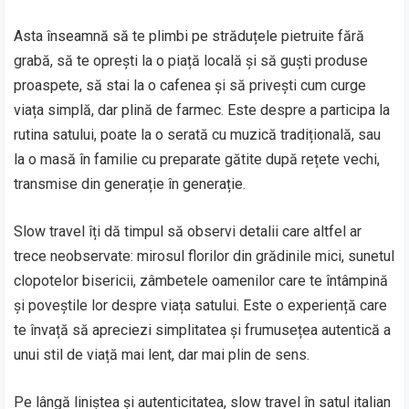
Asta înseamnă să te plimbi pe străduțele pietruite fără
grabă, să te oprești la o piață locală și să guști produse
proaspete, să stai la o cafenea și să privești cum curge
viața simplă, dar plină de farmec. Este despre a participa la
rutina satului, poate la o serată cu muzică tradițională, sau
la o masă în familie cu preparate gătite după rețete vechi,
transmise din generație în generație.
Slow travel îți dă timpul să observi detalii care altfel ar
trece neobservate: mirosul florilor din grădinile mici, sunetul
clopotelor bisericii, zâmbetele oamenilor care te întâmpină
și poveștile lor despre viața satului. Este o experiență care
te învață să apreciezi simplitatea și frumusețea autentică a
unui stil de viață mai lent, dar mai plin de sens.
Pe lângă liniștea și autenticitatea, slow travel în satul italian