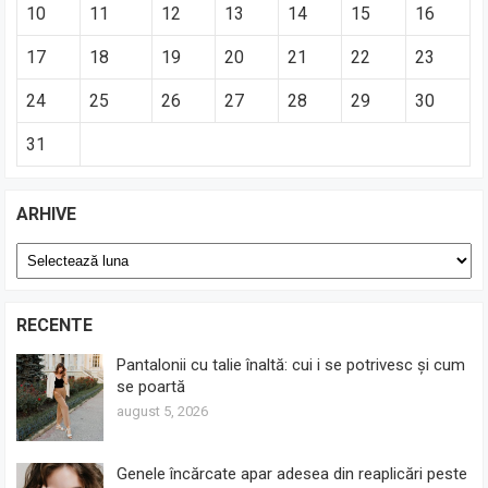
10
11
12
13
14
15
16
17
18
19
20
21
22
23
24
25
26
27
28
29
30
31
ARHIVE
Arhive
RECENTE
Pantalonii cu talie înaltă: cui i se potrivesc și cum
se poartă
august 5, 2026
Genele încărcate apar adesea din reaplicări peste