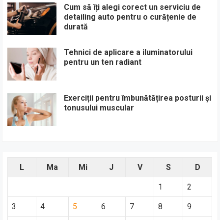
Cum să îți alegi corect un serviciu de
detailing auto pentru o curățenie de
durată
Tehnici de aplicare a iluminatorului
pentru un ten radiant
Exerciții pentru îmbunătățirea posturii și
tonusului muscular
L
Ma
Mi
J
V
S
D
1
2
3
4
5
6
7
8
9