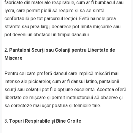
fabricate din materiale respirabile, cum ar fi bumbacul sau
lycra, care permit pielii să respire și să se simtă
confortabilă pe tot parcursul lecției. Evită hainele prea
strâmte sau prea largi, deoarece pot limita mișcările sau
pot deveni un obstacol în timpul dansului.
2.
Pantaloni Scurți sau Colanți pentru Libertate de
Mișcare
Pentru cei care preferă dansul care implică mișcări mai
intense ale picioarelor, cum ar fi dansul latino, pantalonii
scurți sau colanții pot fi o opțiune excelentă. Acestea oferă
libertate de mișcare și permit instructorului să observe și
să corecteze mai ușor postura și tehnicile tale.
3.
Topuri Respirabile și Bine Croite