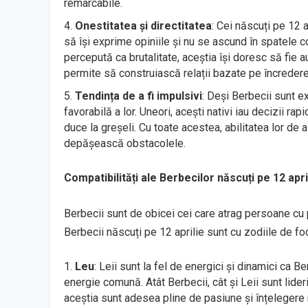
remarcabile.
Onestitatea și directitatea
: Cei născuți pe 12 
să își exprime opiniile și nu se ascund în spatele co
percepută ca brutalitate, aceștia își doresc să fie aut
permite să construiască relații bazate pe încredere
Tendința de a fi impulsivi
: Deși Berbecii sunt ex
favorabilă a lor. Uneori, acești nativi iau decizii r
duce la greșeli. Cu toate acestea, abilitatea lor de 
depășească obstacolele.
Compatibilități ale Berbecilor născuți pe 12 apri
Berbecii sunt de obicei cei care atrag persoane cu 
Berbecii născuți pe 12 aprilie sunt cu zodiile de foc
Leu
: Leii sunt la fel de energici și dinamici ca 
energie comună. Atât Berbecii, cât și Leii sunt lideri 
aceștia sunt adesea pline de pasiune și înțelegere 