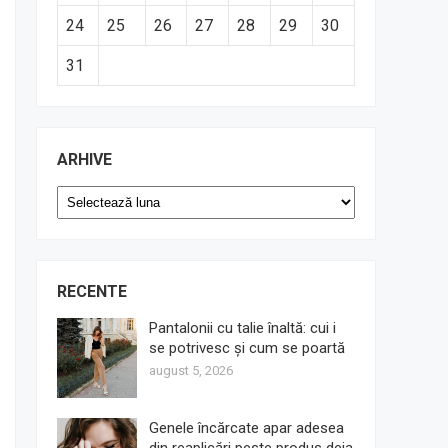
24
25
26
27
28
29
30
31
ARHIVE
Arhive
RECENTE
Pantalonii cu talie înaltă: cui i
se potrivesc și cum se poartă
august 5, 2026
Genele încărcate apar adesea