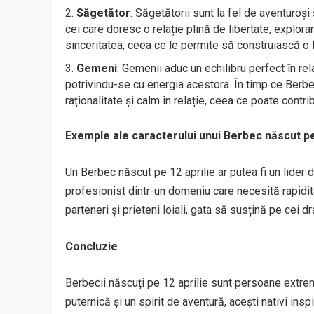
Săgetător
: Săgetătorii sunt la fel de aventuroș
cei care doresc o relație plină de libertate, explor
sinceritatea, ceea ce le permite să construiască o l
Gemeni
: Gemenii aduc un echilibru perfect în rela
potrivindu-se cu energia acestora. În timp ce Berb
raționalitate și calm în relație, ceea ce poate contrib
Exemple ale caracterului unui Berbec născut pe
Un Berbec născut pe 12 aprilie ar putea fi un lider 
profesionist dintr-un domeniu care necesită rapiditate
parteneri și prieteni loiali, gata să susțină pe cei d
Concluzie
Berbecii născuți pe 12 aprilie sunt persoane extrem
puternică și un spirit de aventură, acești nativi inspi