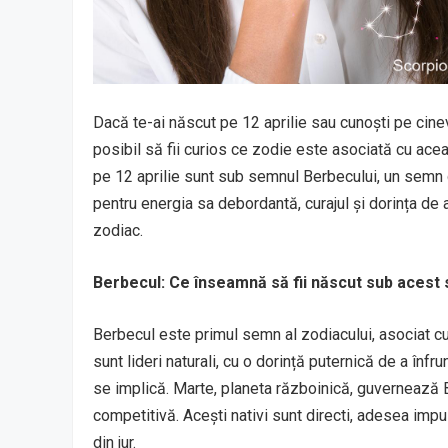
Dacă te-ai născut pe 12 aprilie sau cunoști pe cine
posibil să fii curios ce zodie este asociată cu acea
pe 12 aprilie sunt sub semnul Berbecului, un semn
pentru energia sa debordantă, curajul și dorința de a f
zodiac.
Berbecul: Ce înseamnă să fii născut sub acest
Berbecul este primul semn al zodiacului, asociat cu 
sunt lideri naturali, cu o dorință puternică de a înfr
se implică. Marte, planeta războinică, guvernează Be
competitivă. Acești nativi sunt directi, adesea impul
din jur.