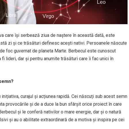
va care își serbează ziua de naștere în această dată, este
stă zi și ce trăsături definesc acești nativi. Persoanele născute
 de foc guvernat de planeta Marte. Berbecul este cunoscut
i lideri, dar și pentru anumite trăsături care îi fac unici în
 semn?
inițiativa, curajul și acțiunea rapidă. Cei născuți sub acest semn
unta provocările și de a duce la bun sfârșit orice proiect în care
rbecul și le conferă nativilor o mare energie, dar și o natură
sivi și au o abilitate extraordinară de a motiva și inspira pe cei