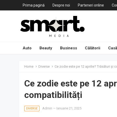
Prima pagină
Despre noi
Parteneri online
Co
Auto
Beauty
Business
Călătorii
Casă
Home
Diverse
Ce zodie este pe 12 aprilie? Trăsături și c
Ce zodie este pe 12 apri
compatibilități
Admin
—
Ianuarie 21, 2025
DIVERSE