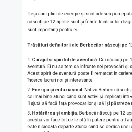
Deși sunt plini de energie și sunt adesea percepuț
născuți pe 12 aprilie sunt și foarte loiali celor drag
sunt importanți pentru ei.
Trăsături definitorii ale Berbecilor născuți pe 1
Curajul și spiritul de aventură
: Cei născuți pe 
aventură. Ei nu se tem să înfrunte noi provocări și s
Acest spirit de aventură poate fi remarcat în cariere
încerce lucruri noi și interesante.
Energia și entuziasmul
: Nativii Berbec născuți 
cel mai bine atunci când sunt activi și implicați într
îi ajută să facă față provocărilor și să își păstreze mo
Hotărârea și ambiția
: Berbecii născuți pe 12 apr
aceștia vor face tot ce le stă în putere pentru a-l a
este niciodată departe atunci când se dedică unei c