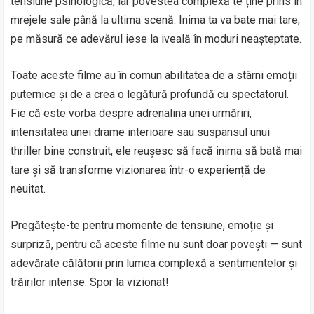
tensiune psihologică, iar povestea complexă te ține prins în
mrejele sale până la ultima scenă. Inima ta va bate mai tare,
pe măsură ce adevărul iese la iveală în moduri neașteptate.
Toate aceste filme au în comun abilitatea de a stârni emoții
puternice și de a crea o legătură profundă cu spectatorul.
Fie că este vorba despre adrenalina unei urmăriri,
intensitatea unei drame interioare sau suspansul unui
thriller bine construit, ele reușesc să facă inima să bată mai
tare și să transforme vizionarea într-o experiență de
neuitat.
Pregătește-te pentru momente de tensiune, emoție și
surpriză, pentru că aceste filme nu sunt doar povești — sunt
adevărate călătorii prin lumea complexă a sentimentelor și
trăirilor intense. Spor la vizionat!