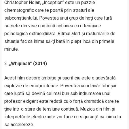
Christopher Nolan, „Inception” este un puzzle
cinematografic care te poartă prin straturi ale
subconștientului. Povestea unui grup de hoți care fură
secrete din vise combină acțiunea cu o tensiune
psihologică extraordinară. Ritmul alert și răsturnările de
situație fac ca inima să-ți bată în piept încă din primele
minute.
„Whiplash” (2014)
Acest film despre ambiție și sacrificiu este o adevărată
explozie de emoții intense. Povestea unui tânăr toboșar
care luptă să devină cel mai bun sub îndrumarea unui
profesor exigent este redată cu o forță dramatică care te
ține într-o stare de tensiune continuă. Muzica din film și
interpretările electrizante vor face cu siguranță ca inima ta
să accelereze.