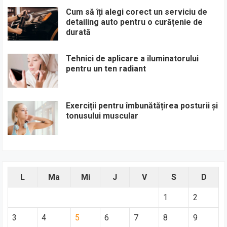
Cum să îți alegi corect un serviciu de
detailing auto pentru o curățenie de
durată
Tehnici de aplicare a iluminatorului
pentru un ten radiant
Exerciții pentru îmbunătățirea posturii și
tonusului muscular
L
Ma
Mi
J
V
S
D
1
2
3
4
5
6
7
8
9