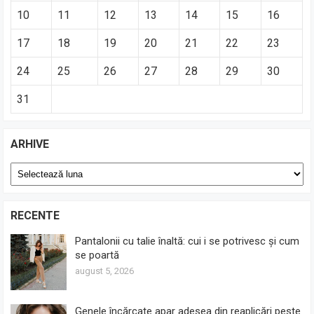
10
11
12
13
14
15
16
17
18
19
20
21
22
23
24
25
26
27
28
29
30
31
ARHIVE
Arhive
RECENTE
Pantalonii cu talie înaltă: cui i se potrivesc și cum
se poartă
august 5, 2026
Genele încărcate apar adesea din reaplicări peste