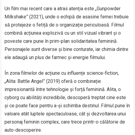
Un film mai recent care a atras atenția este „Gunpowder
Milkshake” (2021), unde o echipă de asasine femei trebuie
să protejeze o fetiță de o organizație periculoasă. Filmul
combină acțiunea explozivă cu un stil vizual vibrant și o
poveste care pune în prim-plan solidaritatea feminină.
Personajele sunt diverse și bine conturate, iar chimia dintre
ele adaugă un plus de farmec și energie filmului.
În zona filmelor de acțiune cu influențe science-fiction,
„Alita: Battle Angel” (2019) oferă o combinație
impresionantă între tehnologie și forță feminină. Alita, o
cyborg cu abilități incredibile, descoperă treptat cine este
și ce poate face pentru a-și schimba destinul. Filmul pune în
valoare atât luptele spectaculoase, cât și dezvoltarea unui
personaj feminin complex, care trece printr-o călătorie de
auto-descoperire.