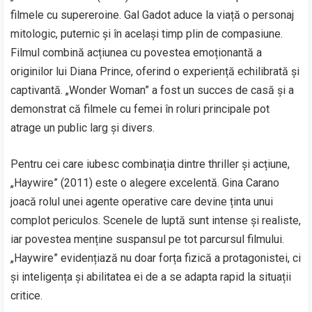
filmele cu supereroine. Gal Gadot aduce la viață o personaj
mitologic, puternic și în același timp plin de compasiune.
Filmul combină acțiunea cu povestea emoționantă a
originilor lui Diana Prince, oferind o experiență echilibrată și
captivantă. „Wonder Woman” a fost un succes de casă și a
demonstrat că filmele cu femei în roluri principale pot
atrage un public larg și divers.
Pentru cei care iubesc combinația dintre thriller și acțiune,
„Haywire” (2011) este o alegere excelentă. Gina Carano
joacă rolul unei agente operative care devine ținta unui
complot periculos. Scenele de luptă sunt intense și realiste,
iar povestea menține suspansul pe tot parcursul filmului.
„Haywire” evidențiază nu doar forța fizică a protagonistei, ci
și inteligența și abilitatea ei de a se adapta rapid la situații
critice.