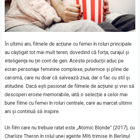
În ultimii ani, filmele de acțiune cu femei în roluri principale
au câștigat tot mai mult teren, dovedind că forța, curajul și
inteligența nu țin cont de gen. Aceste producții aduc pe
ecran personaje feminine complexe, puternice și pline de
carismă, care nu doar că salvează ziua, dar o fac cu stil și
atitudine. Dacă ești pasionat de filmele de acțiune și vrei să
descoperi eroine memorabile, iată o selecție a celor mai
bune filme cu femei în roluri centrale, care au marcat ultimii
ani și continuă să inspire.
Un film care nu trebuie ratat este „Atomic Blonde” (2017), cu
Charlize Theron în rolul unei agente MI6 trimise în Berlinul