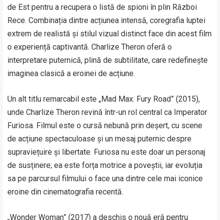
de Est pentru a recupera o listă de spioni în plin Război
Rece. Combinația dintre acțiunea intensă, coregrafia luptei
extrem de realistă și stilul vizual distinct face din acest film
o experiență captivantă. Charlize Theron oferă o
interpretare puternică, plină de subtilitate, care redefinește
imaginea clasică a eroinei de acțiune.
Un alt titlu remarcabil este „Mad Max: Fury Road” (2015),
unde Charlize Theron revină într-un rol central ca Imperator
Furiosa. Filmul este o cursă nebună prin deșert, cu scene
de acțiune spectaculoase și un mesaj puternic despre
supraviețuire și libertate. Furiosa nu este doar un personaj
de susținere; ea este forța motrice a poveștii, iar evoluția
sa pe parcursul filmului o face una dintre cele mai iconice
eroine din cinematografia recentă.
„Wonder Woman” (2017) a deschis o nouă eră pentru