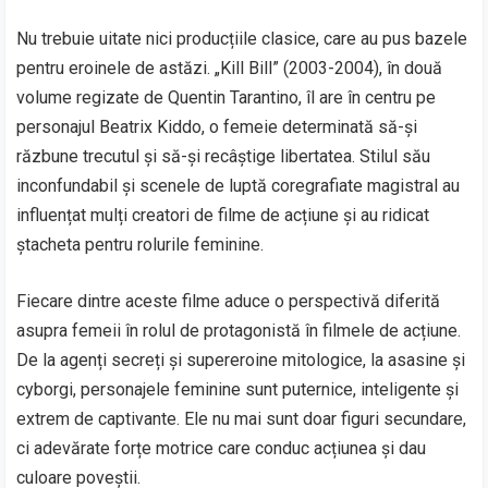
Nu trebuie uitate nici producțiile clasice, care au pus bazele
pentru eroinele de astăzi. „Kill Bill” (2003-2004), în două
volume regizate de Quentin Tarantino, îl are în centru pe
personajul Beatrix Kiddo, o femeie determinată să-și
răzbune trecutul și să-și recâștige libertatea. Stilul său
inconfundabil și scenele de luptă coregrafiate magistral au
influențat mulți creatori de filme de acțiune și au ridicat
ștacheta pentru rolurile feminine.
Fiecare dintre aceste filme aduce o perspectivă diferită
asupra femeii în rolul de protagonistă în filmele de acțiune.
De la agenți secreți și supereroine mitologice, la asasine și
cyborgi, personajele feminine sunt puternice, inteligente și
extrem de captivante. Ele nu mai sunt doar figuri secundare,
ci adevărate forțe motrice care conduc acțiunea și dau
culoare poveștii.