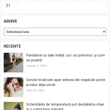
31
ARHIVE
Arhive
RECENTE
Pantalonii cu talie înaltă: cui i se potrivesc și cum
se poartă
august 5, 2026
Genele încărcate apar adesea din reaplicări peste
produs deja uscat
iulie 30, 2026
Schimbările de temperatură pot destabiliza chiar
și o rutină bine tolerată