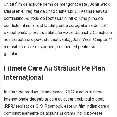
Un alt film de acțiune demn de menționat este „
John Wick:
Chapter 4
,” regizat de Chad Stahelski. Cu Keanu Reeves
continuându-și rolul de fost asasin într-o lume plină de
conflicte, filmul a fost lăudat pentru coregrafia sa de luptă
excepțională și pentru stilul său vizual distinctiv. Cu acțiune
neîntreruptă și o poveste captivantă, „John Wick: Chapter 4”
a reușit să ofere o experiență de neuitat pentru fanii
genului.
Filmele Care Au Strălucit Pe Plan
Internațional
În afară de producțiile americane, 2022 a adus și filme
internaționale deosebite care au cucerit publicul global.
„
RRR
,” regizat de S. S. Rajamouli, este un film indian care a
combinat elemente de acțiune și dramă într-o poveste