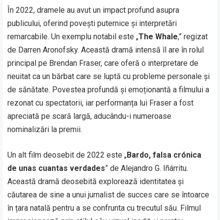
În 2022, dramele au avut un impact profund asupra
publicului, oferind povești puternice și interpretări
remarcabile. Un exemplu notabil este „
The Whale
,” regizat
de Darren Aronofsky. Această dramă intensă îl are în rolul
principal pe Brendan Fraser, care oferă o interpretare de
neuitat ca un bărbat care se luptă cu probleme personale și
de sănătate. Povestea profundă și emoționantă a filmului a
rezonat cu spectatorii, iar performanța lui Fraser a fost
apreciată pe scară largă, aducându-i numeroase
nominalizări la premii.
Un alt film deosebit de 2022 este „
Bardo, falsa crónica
de unas cuantas verdades
” de Alejandro G. Iñárritu.
Această dramă deosebită explorează identitatea și
căutarea de sine a unui jurnalist de succes care se întoarce
în țara natală pentru a se confrunta cu trecutul său. Filmul