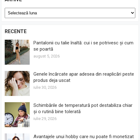
Arhive
RECENTE
Pantalonii cu talie înaltă: cui i se potrivesc și cum
se poartă
august 5, 2026
Genele încărcate apar adesea din reaplicări peste
produs deja uscat
iulie 30, 2026
Schimbările de temperatură pot destabiliza chiar
și o rutină bine tolerată
iulie 29, 2026
Avantajele unui hobby care nu poate fi monetizat