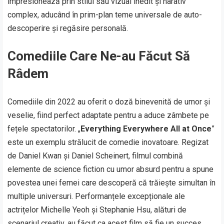
impresionează prin stilul său vizual inedit și narativ
complex, aducând în prim-plan teme universale de auto-
descoperire și regăsire personală.
Comediile Care Ne-au Făcut Să
Râdem
Comediile din 2022 au oferit o doză binevenită de umor și
veselie, fiind perfect adaptate pentru a aduce zâmbete pe
fețele spectatorilor. „
Everything Everywhere All at Once
”
este un exemplu strălucit de comedie inovatoare. Regizat
de Daniel Kwan și Daniel Scheinert, filmul combină
elemente de science fiction cu umor absurd pentru a spune
povestea unei femei care descoperă că trăiește simultan în
multiple universuri. Performanțele excepționale ale
actrițelor Michelle Yeoh și Stephanie Hsu, alături de
scenariul creativ, au făcut ca acest film să fie un succes