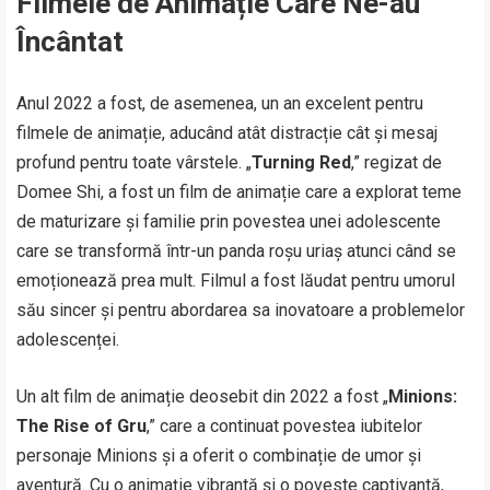
Filmele de Animație Care Ne-au
Încântat
Anul 2022 a fost, de asemenea, un an excelent pentru
filmele de animație, aducând atât distracție cât și mesaj
profund pentru toate vârstele. „
Turning Red
,” regizat de
Domee Shi, a fost un film de animație care a explorat teme
de maturizare și familie prin povestea unei adolescente
care se transformă într-un panda roșu uriaș atunci când se
emoționează prea mult. Filmul a fost lăudat pentru umorul
său sincer și pentru abordarea sa inovatoare a problemelor
adolescenței.
Un alt film de animație deosebit din 2022 a fost „
Minions:
The Rise of Gru
,” care a continuat povestea iubitelor
personaje Minions și a oferit o combinație de umor și
aventură. Cu o animație vibrantă și o poveste captivantă,