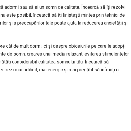
l să adormi sau să ai un somn de calitate. Încearcă să îți rezolvi
u este posibil, încearcă să îți liniștești mintea prin tehnici de
ilor și a preocupărilor tale poate ajuta la reducerea anxietății și
e cât de mult dormi, ci și despre obiceiurile pe care le adopți
tante de somn, crearea unui mediu relaxant, evitarea stimulentelor
unătăți considerabil calitatea somnului tău. Încearcă să
trezi mai odihnit, mai energic și mai pregătit să înfrunți o