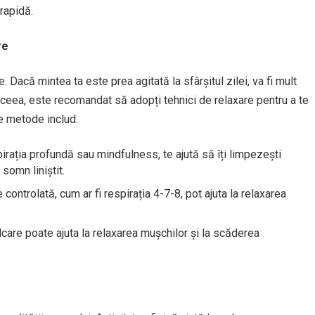
rapidă.
re
 Dacă mintea ta este prea agitată la sfârșitul zilei, va fi mult
aceea, este recomandat să adopți tehnici de relaxare pentru a te
e metode includ:
spirația profundă sau mindfulness, te ajută să îți limpezești
somn liniștit.
e controlată, cum ar fi respirația 4-7-8, pot ajuta la relaxarea
lcare poate ajuta la relaxarea mușchilor și la scăderea