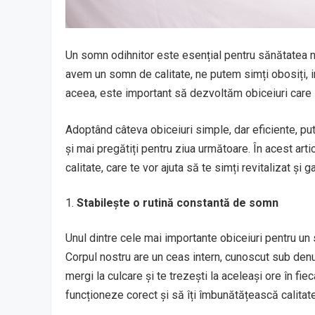
Un somn odihnitor este esențial pentru sănătatea n
avem un somn de calitate, ne putem simți obosiți, iri
aceea, este important să dezvoltăm obiceiuri care s
Adoptând câteva obiceiuri simple, dar eficiente, pu
și mai pregătiți pentru ziua următoare. În acest arti
calitate, care te vor ajuta să te simți revitalizat și g
Stabilește o rutină constantă de somn
Unul dintre cele mai importante obiceiuri pentru un 
Corpul nostru are un ceas intern, cunoscut sub den
mergi la culcare și te trezești la aceleași ore în fie
funcționeze corect și să îți îmbunătățească calitat