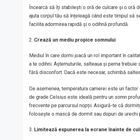
Încearcă să îți stabilești o oră de culcare și o oră 
ajuta corpul tău să înțeleagă când este timpul să 
facilita adormirea rapidă și o odihnă profundă.
Crează un mediu propice somnului
Mediul în care dormi joacă un rol important în calitat
a te odihni. Așternuturile, salteaua și perna trebuie 
fără disconfort. Dacă este necesar, schimbă salteaua
De asemenea, temperatura camerei este un factor i
de grade Celsius este ideală pentru un somn profun
frecvente pe parcursul nopții. Asigură-te că dormitor
folosește o mască de dormit sau dopuri de urechi 
Limitează expunerea la ecrane înainte de cu