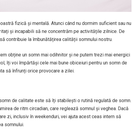
oastră fizică și mentală. Atunci când nu dormim suficient sau nu
tați și incapabili să ne concentrăm pe activitățile zilnice. De
ă contribuie la îmbunătățirea calității somnului nostru.
tem obține un somn mai odihnitor și ne putem trezi mai energici
col, îți voi împărtăși cele mai bune obiceiuri pentru un somn de
ata să înfrunți orice provocare a zilei.
somn de calitate este să îți stabilești o rutină regulată de somn.
umirea de ritm circadian, care reglează somnul și veghea. Dacă
care zi, inclusiv în weekenduri, vei ajuta acest ceas intern să
ea somnului.