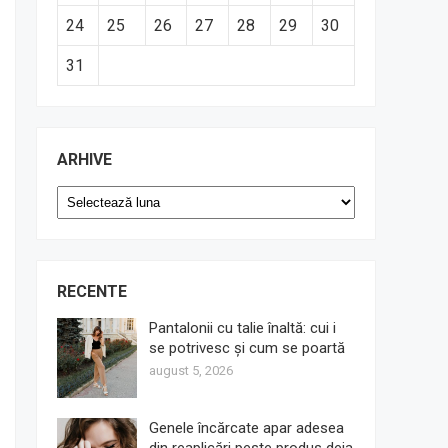
24
25
26
27
28
29
30
31
ARHIVE
Arhive
RECENTE
Pantalonii cu talie înaltă: cui i
se potrivesc și cum se poartă
august 5, 2026
Genele încărcate apar adesea