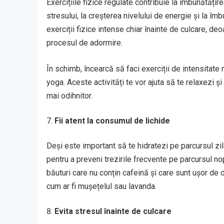
Exercițiile fizice regulate contribuie la îmbunătățire
stresului, la creșterea nivelului de energie și la îm
exerciții fizice intense chiar înainte de culcare, 
procesul de adormire.
În schimb, încearcă să faci exerciții de intensitate 
yoga. Aceste activități te vor ajuta să te relaxezi și
mai odihnitor.
Fii atent la consumul de lichide
Deși este important să te hidratezi pe parcursul zil
pentru a preveni trezirile frecvente pe parcursul no
băuturi care nu conțin cafeină și care sunt ușor de d
cum ar fi mușețelul sau lavanda.
Evita stresul înainte de culcare