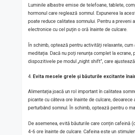
Luminile albastre emise de telefoane, tablete, com
hormonul care reglează somnul. Expunerea la acest
poate reduce calitatea somnului. Pentru a preveni ac
electronice cu cel puțin o oră înainte de culcare.
În schimb, optează pentru activități relaxante, cum ar
meditația. Dacă nu poți renunța complet la ecrane, po
dispozitivele pe modul „night shift”, care ajustează
Evita mesele grele și băuturile excitante îna
Alimentația joacă un rol important în calitatea so
picante cu câteva ore înainte de culcare, deoarece 
perturbând somnul. În schimb, optează pentru o masă
De asemenea, evită băuturile care conțin cafeină (cu
4-6 ore înainte de culcare. Cafeina este un stimul