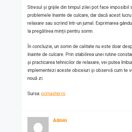
Stresul și grijile din timpul zilei pot face imposibi
problemele înainte de culcare, dar dacă acest lucru n
relaxare sau scriind într-un jurnal. Exprimarea gândur
la pregătirea minții pentru somn.
În concluzie, un somn de calitate nu este doar despr
înainte de culcare. Prin stabilirea unei rutine cons
și practicarea tehnicilor de relaxare, vei putea îmb
implementezi aceste obiceiuri și observă cum te vei 
nouă zi.
Sursa:
pcmaster.ro
Admin