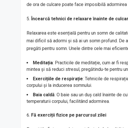
de ora de culcare poate face imposibilă adormirea 
Încearcă tehnici de relaxare înainte de culca
Relaxarea este esențială pentru un somn de calitate.
mai dificil să adormi și să ai un somn profund. De 
pregăti pentru somn. Unele dintre cele mai eficient
Meditația
: Practicile de meditație, cum ar fi re
mintea și să reduci stresul, pregătindu-te pentru un 
Exercițiile de respirație
: Tehnicile de respirați
corpului și la inducerea somnului.
Baia caldă
: O baie sau un duș cald înainte de cu
temperaturii corpului, facilitând adormirea.
Fă exerciții fizice pe parcursul zilei