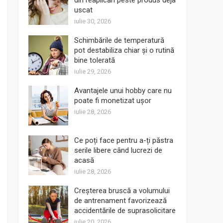
din reaplicări peste produs deja
uscat
iulie 30, 2026
Schimbările de temperatură
pot destabiliza chiar și o rutină
bine tolerată
iulie 29, 2026
Avantajele unui hobby care nu
poate fi monetizat ușor
iulie 28, 2026
Ce poți face pentru a-ți păstra
serile libere când lucrezi de
acasă
iulie 28, 2026
Creșterea bruscă a volumului
de antrenament favorizează
accidentările de suprasolicitare
iulie 20, 2026