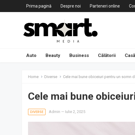
Prima pagină
Despre noi
Parteneri online
Co
Auto
Beauty
Business
Călătorii
Casă
Home
Diverse
Cele mai bune obiceiuri pentru un somn de
Cele mai bune obiceiur
Admin
—
Iulie 2, 2025
DIVERSE