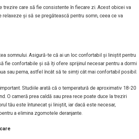
de trezire care să fie consistente în fiecare zi. Acest obicei va
se relaxeze și să se pregătească pentru somn, ceea ce va
ea somnului. Asigură-te că ai un loc confortabil și liniștit pentru
să fie confortabile și să îți ofere sprijinul necesar pentru a dormi
 sau perna, astfel încât să te simți cât mai confortabil posibil.
mportant. Studiile arată că o temperatură de aproximativ 18-20
d. O cameră prea caldă sau prea rece poate duce la treziri
ul tău este întunecat și liniștit, iar dacă este necesar,
pentru a elimina zgomotele deranjante.
lcare