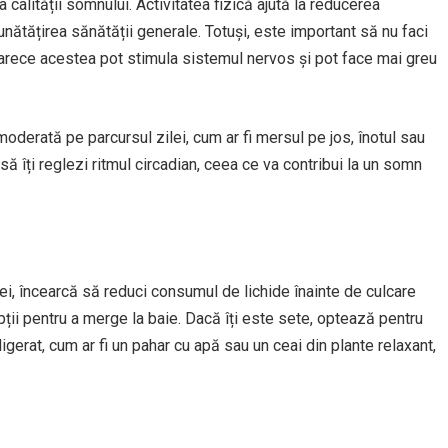
a calității somnului. Activitatea fizică ajută la reducerea
bunătățirea sănătății generale. Totuși, este important să nu faci
deoarece acestea pot stimula sistemul nervos și pot face mai greu
moderată pe parcursul zilei, cum ar fi mersul pe jos, înotul sau
 să îți reglezi ritmul circadian, ceea ce va contribui la un somn
ei, încearcă să reduci consumul de lichide înainte de culcare
pții pentru a merge la baie. Dacă îți este sete, optează pentru
igerat, cum ar fi un pahar cu apă sau un ceai din plante relaxant,