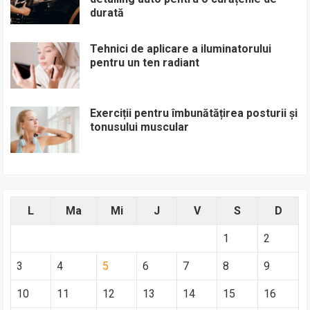
durată
Tehnici de aplicare a iluminatorului
pentru un ten radiant
Exerciții pentru îmbunătățirea posturii și
tonusului muscular
L
Ma
Mi
J
V
S
D
1
2
3
4
5
6
7
8
9
10
11
12
13
14
15
16