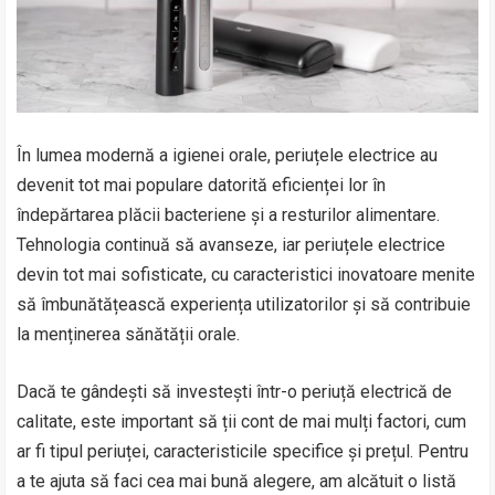
În lumea modernă a igienei orale, periuțele electrice au
devenit tot mai populare datorită eficienței lor în
îndepărtarea plăcii bacteriene și a resturilor alimentare.
Tehnologia continuă să avanseze, iar periuțele electrice
devin tot mai sofisticate, cu caracteristici inovatoare menite
să îmbunătățească experiența utilizatorilor și să contribuie
la menținerea sănătății orale.
Dacă te gândești să investești într-o periuță electrică de
calitate, este important să ții cont de mai mulți factori, cum
ar fi tipul periuței, caracteristicile specifice și prețul. Pentru
a te ajuta să faci cea mai bună alegere, am alcătuit o listă