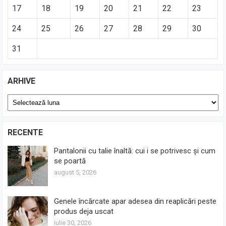
17
18
19
20
21
22
23
24
25
26
27
28
29
30
31
ARHIVE
Arhive
RECENTE
Pantalonii cu talie înaltă: cui i se potrivesc și cum
se poartă
august 5, 2026
Genele încărcate apar adesea din reaplicări peste
produs deja uscat
iulie 30, 2026