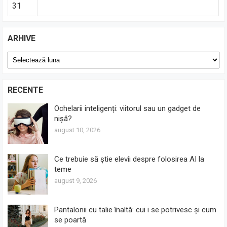
31
ARHIVE
Arhive
RECENTE
Ochelarii inteligenți: viitorul sau un gadget de
nișă?
august 10, 2026
Ce trebuie să știe elevii despre folosirea AI la
teme
august 9, 2026
Pantalonii cu talie înaltă: cui i se potrivesc și cum
se poartă