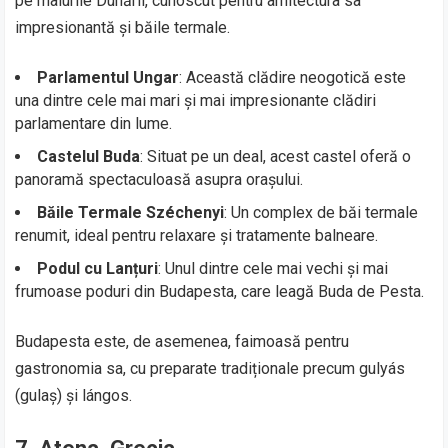
pe malurile Dunării, cunoscut pentru arhitectura sa
impresionantă și băile termale.
Parlamentul Ungar
: Această clădire neogotică este
una dintre cele mai mari și mai impresionante clădiri
parlamentare din lume.
Castelul Buda
: Situat pe un deal, acest castel oferă o
panoramă spectaculoasă asupra orașului.
Băile Termale Széchenyi
: Un complex de băi termale
renumit, ideal pentru relaxare și tratamente balneare.
Podul cu Lanțuri
: Unul dintre cele mai vechi și mai
frumoase poduri din Budapesta, care leagă Buda de Pesta.
Budapesta este, de asemenea, faimoasă pentru
gastronomia sa, cu preparate tradiționale precum gulyás
(gulaș) și lángos.