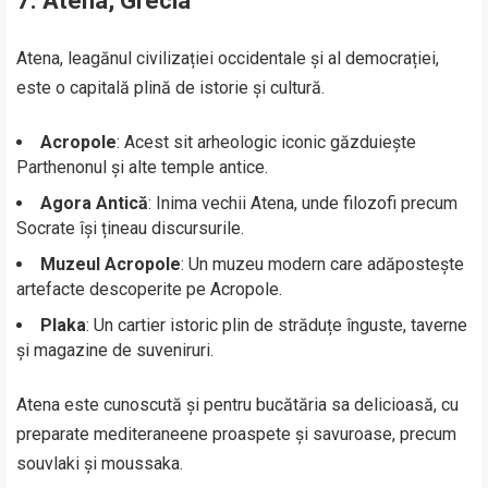
7. Atena, Grecia
Atena, leagănul civilizației occidentale și al democrației,
este o capitală plină de istorie și cultură.
Acropole
: Acest sit arheologic iconic găzduiește
Parthenonul și alte temple antice.
Agora Antică
: Inima vechii Atena, unde filozofi precum
Socrate își țineau discursurile.
Muzeul Acropole
: Un muzeu modern care adăpostește
artefacte descoperite pe Acropole.
Plaka
: Un cartier istoric plin de străduțe înguste, taverne
și magazine de suveniruri.
Atena este cunoscută și pentru bucătăria sa delicioasă, cu
preparate mediteraneene proaspete și savuroase, precum
souvlaki și moussaka.