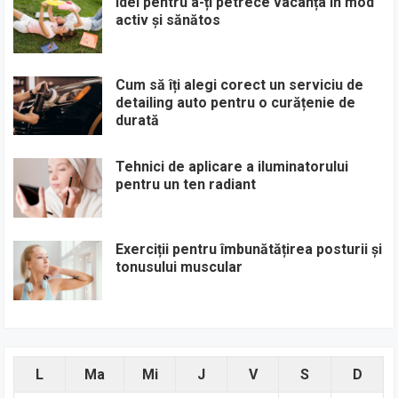
Idei pentru a-ți petrece vacanța în mod
activ și sănătos
Cum să îți alegi corect un serviciu de
detailing auto pentru o curățenie de
durată
Tehnici de aplicare a iluminatorului
pentru un ten radiant
Exerciții pentru îmbunătățirea posturii și
tonusului muscular
L
Ma
Mi
J
V
S
D