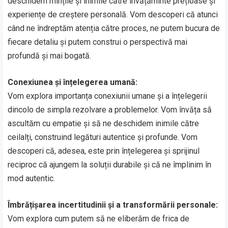
deschidem mințile și inimile către învățăminte prețioase și
experiențe de creștere personală. Vom descoperi că atunci
când ne îndreptăm atenția către proces, ne putem bucura de
fiecare detaliu și putem construi o perspectivă mai
profundă și mai bogată.
Conexiunea și înțelegerea umană:
Vom explora importanța conexiunii umane și a înțelegerii
dincolo de simpla rezolvare a problemelor. Vom învăța să
ascultăm cu empatie și să ne deschidem inimile către
ceilalți, construind legături autentice și profunde. Vom
descoperi că, adesea, este prin înțelegerea și sprijinul
reciproc că ajungem la soluții durabile și că ne împlinim în
mod autentic.
Îmbrățișarea incertitudinii și a transformării personale:
Vom explora cum putem să ne eliberăm de frica de