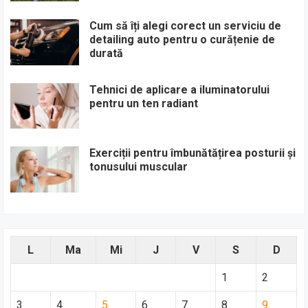
Cum să îți alegi corect un serviciu de
detailing auto pentru o curățenie de
durată
Tehnici de aplicare a iluminatorului
pentru un ten radiant
Exerciții pentru îmbunătățirea posturii și
tonusului muscular
L
Ma
Mi
J
V
S
D
1
2
3
4
5
6
7
8
9