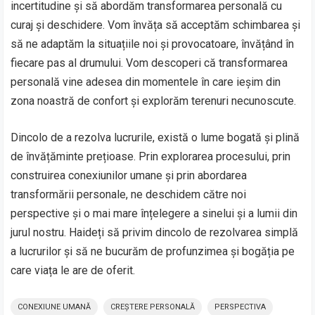
incertitudine și să abordăm transformarea personală cu
curaj și deschidere. Vom învăța să acceptăm schimbarea și
să ne adaptăm la situațiile noi și provocatoare, învățând în
fiecare pas al drumului. Vom descoperi că transformarea
personală vine adesea din momentele în care ieșim din
zona noastră de confort și explorăm terenuri necunoscute.
Dincolo de a rezolva lucrurile, există o lume bogată și plină
de învățăminte prețioase. Prin explorarea procesului, prin
construirea conexiunilor umane și prin abordarea
transformării personale, ne deschidem către noi
perspective și o mai mare înțelegere a sinelui și a lumii din
jurul nostru. Haideți să privim dincolo de rezolvarea simplă
a lucrurilor și să ne bucurăm de profunzimea și bogăția pe
care viața le are de oferit.
CONEXIUNE UMANĂ
CREȘTERE PERSONALĂ
PERSPECTIVA