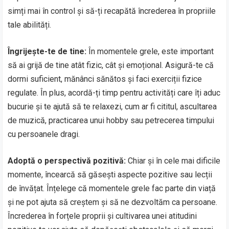
simți mai în control și să-ți recapătă încrederea în propriile
tale abilități.
Îngrijește-te de tine:
În momentele grele, este important
să ai grijă de tine atât fizic, cât și emoțional. Asigură-te că
dormi suficient, mănânci sănătos și faci exerciții fizice
regulate. În plus, acordă-ți timp pentru activități care îți aduc
bucurie și te ajută să te relaxezi, cum ar fi cititul, ascultarea
de muzică, practicarea unui hobby sau petrecerea timpului
cu persoanele dragi.
Adoptă o perspectivă pozitivă:
Chiar și în cele mai dificile
momente, încearcă să găsești aspecte pozitive sau lecții
de învățat. Înțelege că momentele grele fac parte din viață
și ne pot ajuta să creștem și să ne dezvoltăm ca persoane.
Încrederea în forțele proprii și cultivarea unei atitudini