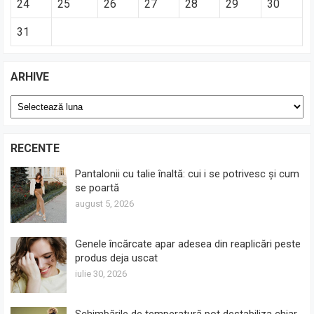
24
25
26
27
28
29
30
31
ARHIVE
Arhive
RECENTE
Pantalonii cu talie înaltă: cui i se potrivesc și cum
se poartă
august 5, 2026
Genele încărcate apar adesea din reaplicări peste
produs deja uscat
iulie 30, 2026
Schimbările de temperatură pot destabiliza chiar