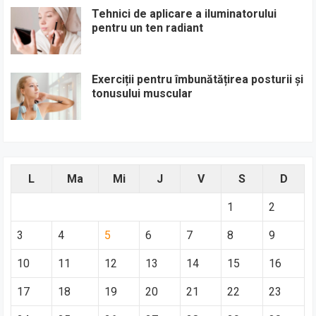
Tehnici de aplicare a iluminatorului
pentru un ten radiant
Exerciții pentru îmbunătățirea posturii și
tonusului muscular
L
Ma
Mi
J
V
S
D
1
2
3
4
5
6
7
8
9
10
11
12
13
14
15
16
17
18
19
20
21
22
23