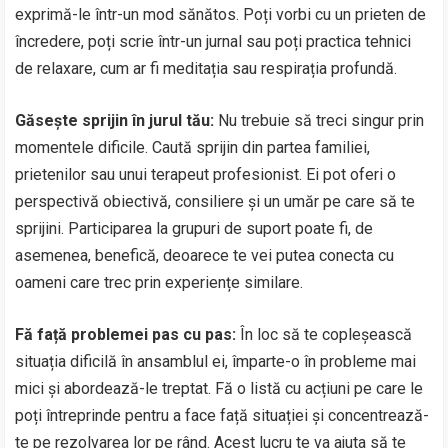
exprimă-le într-un mod sănătos. Poți vorbi cu un prieten de
încredere, poți scrie într-un jurnal sau poți practica tehnici
de relaxare, cum ar fi meditația sau respirația profundă.
Găsește sprijin în jurul tău:
Nu trebuie să treci singur prin
momentele dificile. Caută sprijin din partea familiei,
prietenilor sau unui terapeut profesionist. Ei pot oferi o
perspectivă obiectivă, consiliere și un umăr pe care să te
sprijini. Participarea la grupuri de suport poate fi, de
asemenea, benefică, deoarece te vei putea conecta cu
oameni care trec prin experiențe similare.
Fă față problemei pas cu pas:
În loc să te copleșească
situația dificilă în ansamblul ei, împarte-o în probleme mai
mici și abordează-le treptat. Fă o listă cu acțiuni pe care le
poți întreprinde pentru a face față situației și concentrează-
te pe rezolvarea lor pe rând. Acest lucru te va ajuta să te