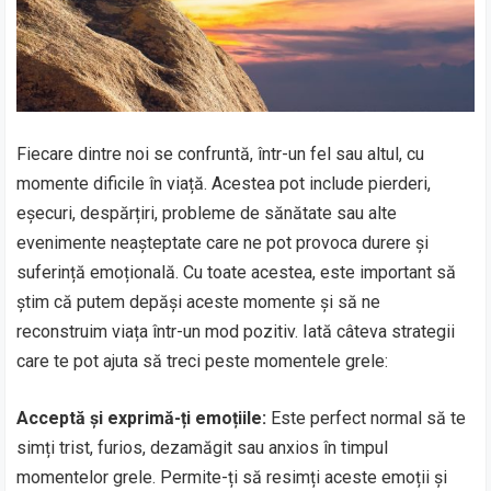
Fiecare dintre noi se confruntă, într-un fel sau altul, cu
momente dificile în viață. Acestea pot include pierderi,
eșecuri, despărțiri, probleme de sănătate sau alte
evenimente neașteptate care ne pot provoca durere și
suferință emoțională. Cu toate acestea, este important să
știm că putem depăși aceste momente și să ne
reconstruim viața într-un mod pozitiv. Iată câteva strategii
care te pot ajuta să treci peste momentele grele:
Acceptă și exprimă-ți emoțiile:
Este perfect normal să te
simți trist, furios, dezamăgit sau anxios în timpul
momentelor grele. Permite-ți să resimți aceste emoții și