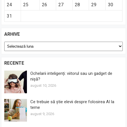
24
25
26
27
28
29
30
31
ARHIVE
Arhive
RECENTE
Ochelarii inteligenți: viitorul sau un gadget de
nișă?
august 10, 2026
Ce trebuie să știe elevii despre folosirea AI la
teme
august 9, 2026