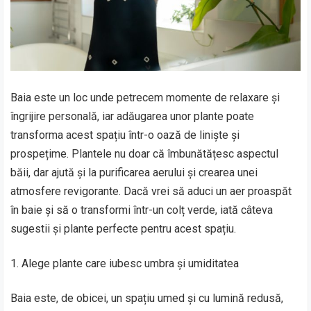
Baia este un loc unde petrecem momente de relaxare și
îngrijire personală, iar adăugarea unor plante poate
transforma acest spațiu într-o oază de liniște și
prospețime. Plantele nu doar că îmbunătățesc aspectul
băii, dar ajută și la purificarea aerului și crearea unei
atmosfere revigorante. Dacă vrei să aduci un aer proaspăt
în baie și să o transformi într-un colț verde, iată câteva
sugestii și plante perfecte pentru acest spațiu.
Alege plante care iubesc umbra și umiditatea
Baia este, de obicei, un spațiu umed și cu lumină redusă,