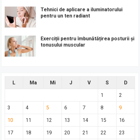
Tehnici de aplicare a iluminatorului
pentru un ten radiant
Exerciții pentru îmbunătățirea posturii și
tonusului muscular
L
Ma
Mi
J
V
S
D
1
2
3
4
5
6
7
8
9
10
11
12
13
14
15
16
17
18
19
20
21
22
23