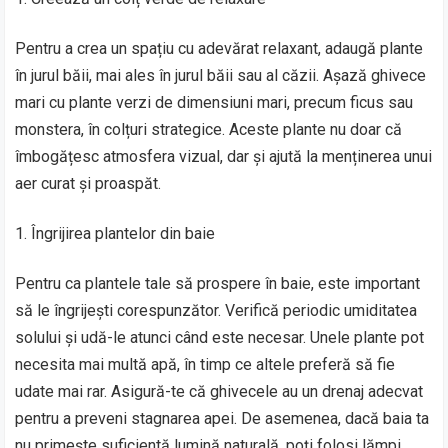
Pentru a crea un spațiu cu adevărat relaxant, adaugă plante
în jurul băii, mai ales în jurul băii sau al căzii. Așază ghivece
mari cu plante verzi de dimensiuni mari, precum ficus sau
monstera, în colțuri strategice. Aceste plante nu doar că
îmbogățesc atmosfera vizual, dar și ajută la menținerea unui
aer curat și proaspăt.
Îngrijirea plantelor din baie
Pentru ca plantele tale să prospere în baie, este important
să le îngrijești corespunzător. Verifică periodic umiditatea
solului și udă-le atunci când este necesar. Unele plante pot
necesita mai multă apă, în timp ce altele preferă să fie
udate mai rar. Asigură-te că ghivecele au un drenaj adecvat
pentru a preveni stagnarea apei. De asemenea, dacă baia ta
nu primește suficientă lumină naturală, poți folosi lămpi