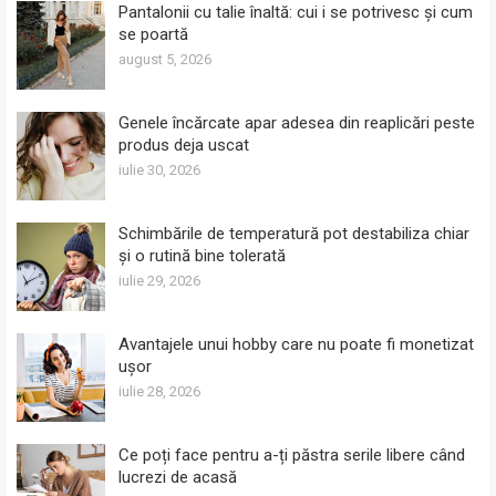
Pantalonii cu talie înaltă: cui i se potrivesc și cum
se poartă
august 5, 2026
Genele încărcate apar adesea din reaplicări peste
produs deja uscat
iulie 30, 2026
Schimbările de temperatură pot destabiliza chiar
și o rutină bine tolerată
iulie 29, 2026
Avantajele unui hobby care nu poate fi monetizat
ușor
iulie 28, 2026
Ce poți face pentru a-ți păstra serile libere când
lucrezi de acasă