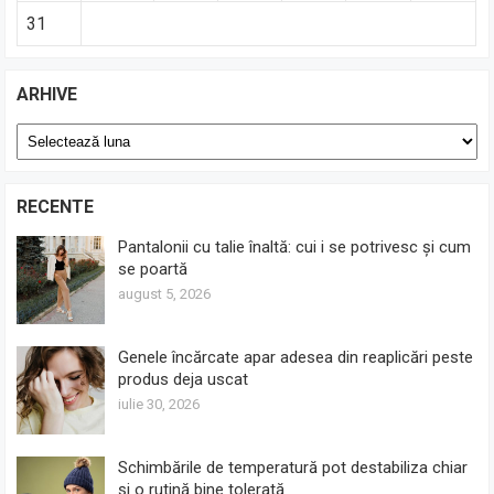
31
ARHIVE
Arhive
RECENTE
Pantalonii cu talie înaltă: cui i se potrivesc și cum
se poartă
august 5, 2026
Genele încărcate apar adesea din reaplicări peste
produs deja uscat
iulie 30, 2026
Schimbările de temperatură pot destabiliza chiar
și o rutină bine tolerată