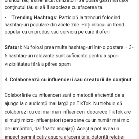
brandul tău, astfel încât utilizatorii să poată găsi mai ușor
conținutul tău și să îl asocieze cu afacerea ta.
Trending Hashtags:
Participă la trenduri folosind
hashtag-uri populare din acele zile. Poți înlocui un trend
popular cu un produs sau serviciu pe care îl oferi.
Sfaturi:
Nu folosi prea multe hashtag-uri într-o postare – 3-
5 hashtag-uri relevante sunt suficiente pentru a spori
vizibilitatea fără a părea spam.
Colaborează cu influenceri sau creatorii de conținut
Colaborările cu influenceri sunt o metodă eficientă de a
ajunge la o audiență mai largă pe TikTok. Nu trebuie să
colaborezi cu cei mai mari influenceri, deoarece TikTok are
și mulți micro-influențatori (persoane cu un număr mai mic
de urmăritori, dar foarte angajați). Aceștia pot avea un
impact semnificativ asupra afacerii tale, datorită relației