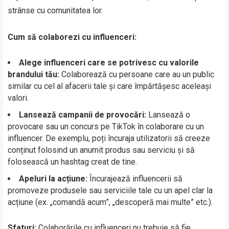
strânse cu comunitatea lor.
Cum să colaborezi cu influenceri:
Alege influenceri care se potrivesc cu valorile
brandului tău:
Colaborează cu persoane care au un public
similar cu cel al afacerii tale și care împărtășesc aceleași
valori.
Lansează campanii de provocări:
Lansează o
provocare sau un concurs pe TikTok în colaborare cu un
influencer. De exemplu, poți încuraja utilizatorii să creeze
conținut folosind un anumit produs sau serviciu și să
folosească un hashtag creat de tine.
Apeluri la acțiune:
Încurajează influencerii să
promoveze produsele sau serviciile tale cu un apel clar la
acțiune (ex. „comandă acum”, „descoperă mai multe” etc.).
Sfaturi:
Colaborările cu influenceri nu trebuie să fie