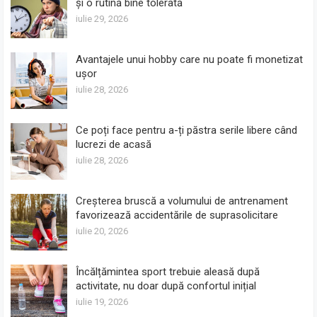
și o rutină bine tolerată
iulie 29, 2026
Avantajele unui hobby care nu poate fi monetizat
ușor
iulie 28, 2026
Ce poți face pentru a-ți păstra serile libere când
lucrezi de acasă
iulie 28, 2026
Creșterea bruscă a volumului de antrenament
favorizează accidentările de suprasolicitare
iulie 20, 2026
Încălțămintea sport trebuie aleasă după
activitate, nu doar după confortul inițial
iulie 19, 2026