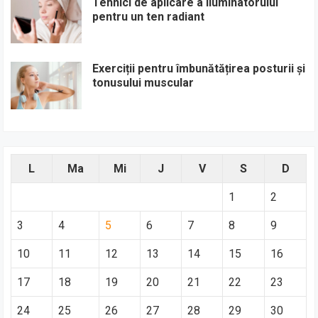
Tehnici de aplicare a iluminatorului
pentru un ten radiant
Exerciții pentru îmbunătățirea posturii și
tonusului muscular
L
Ma
Mi
J
V
S
D
1
2
3
4
5
6
7
8
9
10
11
12
13
14
15
16
17
18
19
20
21
22
23
24
25
26
27
28
29
30