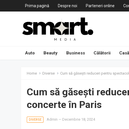
Prima pagină
Despre noi
Parteneri online
Co
Auto
Beauty
Business
Călătorii
Casă
Home
Diverse
Cum să găsești reduceri pentru spectacole
Cum să găsești reducer
concerte în Paris
Admin
—
Decembrie 18, 2024
DIVERSE