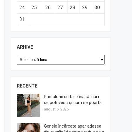
24
25
26
27
28
29
30
31
ARHIVE
Arhive
RECENTE
Pantalonii cu talie înaltă: cui i
se potrivesc și cum se poartă
august 5, 2026
Genele încărcate apar adesea