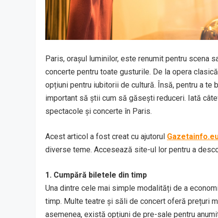
Paris, orașul luminilor, este renumit pentru scena sa
concerte pentru toate gusturile. De la opera clasic
opțiuni pentru iubitorii de cultură. Însă, pentru a 
important să știi cum să găsești reduceri. Iată cât
spectacole și concerte în Paris.
Acest articol a fost creat cu ajutorul
Gazetainfo.e
diverse teme. Accesează site-ul lor pentru a desc
1. Cumpără biletele din timp
Una dintre cele mai simple modalități de a economi
timp. Multe teatre și săli de concert oferă prețuri m
asemenea, există opțiuni de pre-sale pentru anumi