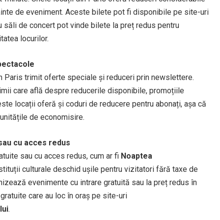
nte de eveniment. Aceste bilete pot fi disponibile pe site-uri
 săli de concert pot vinde bilete la preț redus pentru
tatea locurilor.
spectacole
din Paris trimit oferte speciale și reduceri prin newslettere.
imii care află despre reducerile disponibile, promoțiile
ste locații oferă și coduri de reducere pentru abonați, așa că
tunitățile de economisire.
 sau cu acces redus
atuite sau cu acces redus, cum ar fi
Noaptea
stituții culturale deschid ușile pentru vizitatori fără taxe de
nizează evenimente cu intrare gratuită sau la preț redus în
ratuite care au loc în oraș pe site-uri
lui
.