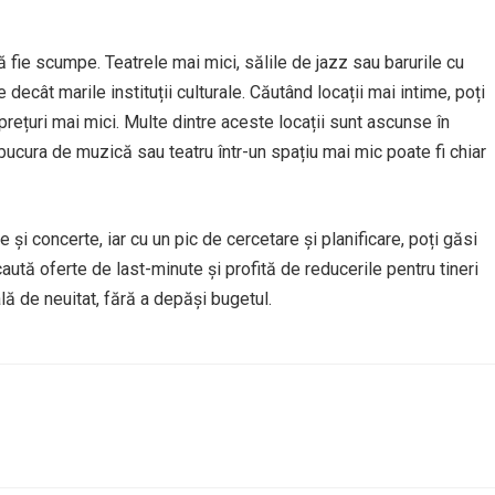
ă fie scumpe. Teatrele mai mici, sălile de jazz sau barurile cu
ecât marile instituții culturale. Căutând locații mai intime, poți
rețuri mai mici. Multe dintre aceste locații sunt ascunse în
e bucura de muzică sau teatru într-un spațiu mai mic poate fi chiar
 și concerte, iar cu un pic de cercetare și planificare, poți găsi
aută oferte de last-minute și profită de reducerile pentru tineri
lă de neuitat, fără a depăși bugetul.