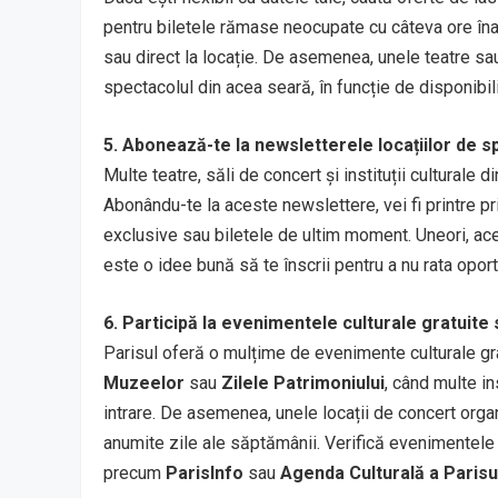
pentru biletele rămase neocupate cu câteva ore înai
sau direct la locație. De asemenea, unele teatre sau
spectacolul din acea seară, în funcție de disponibili
5. Abonează-te la newsletterele locațiilor de 
Multe teatre, săli de concert și instituții culturale 
Abonându-te la aceste newslettere, vei fi printre pr
exclusive sau biletele de ultim moment. Uneori, ace
este o idee bună să te înscrii pentru a nu rata opor
6. Participă la evenimentele culturale gratuite
Parisul oferă o mulțime de evenimente culturale gr
Muzeelor
sau
Zilele Patrimoniului
, când multe in
intrare. De asemenea, unele locații de concert orga
anumite zile ale săptămânii. Verifică evenimentele g
precum
ParisInfo
sau
Agenda Culturală a Parisu