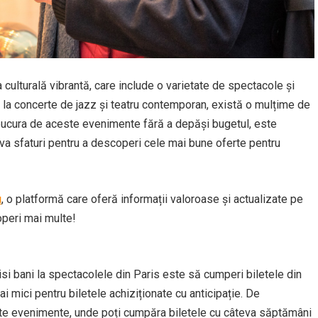
 culturală vibrantă, care include o varietate de spectacole și
ă la concerte de jazz și teatru contemporan, există o mulțime de
te bucura de aceste evenimente fără a depăși bugetul, este
eva sfaturi pentru a descoperi cele mai bune oferte pentru
u
, o platformă care oferă informații valoroase și actualizate pe
operi mai multe!
si bani la spectacolele din Paris este să cumperi biletele din
ai mici pentru biletele achiziționate cu anticipație. De
te evenimente, unde poți cumpăra biletele cu câteva săptămâni