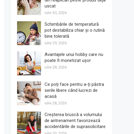
din reaplicări peste produs deja
uscat
iulie 30, 2026
Schimbările de temperatură
pot destabiliza chiar și o rutină
bine tolerată
iulie 29, 2026
Avantajele unui hobby care nu
poate fi monetizat ușor
iulie 28, 2026
Ce poți face pentru a-ți păstra
serile libere când lucrezi de
acasă
iulie 28, 2026
Creșterea bruscă a volumului
de antrenament favorizează
accidentările de suprasolicitare
iulie 20, 2026