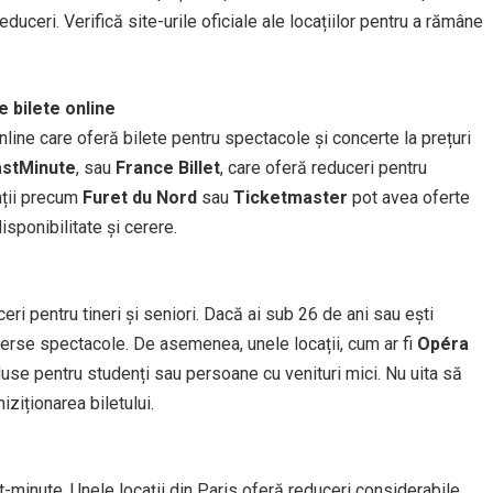
duceri. Verifică site-urile oficiale ale locațiilor pentru a rămâne
e bilete online
nline care oferă bilete pentru spectacole și concerte la prețuri
astMinute
, sau
France Billet
, care oferă reduceri pentru
ații precum
Furet du Nord
sau
Ticketmaster
pot avea oferte
isponibilitate și cerere.
eri pentru tineri și seniori. Dacă ai sub 26 de ani sau ești
iverse spectacole. De asemenea, unele locații, cum ar fi
Opéra
eduse pentru studenți sau persoane cu venituri mici. Nu uita să
ziționarea biletului.
st-minute. Unele locații din Paris oferă reduceri considerabile