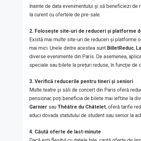
înainte de data evenimentului și să beneficiezi de re
la curent cu ofertele de pre-sale.
2. Folosește site-uri de reduceri și platforme d
Există mai multe site-uri de reduceri și platforme o
mai mici. Unele dintre acestea sunt
BilletReduc
,
L
diverse evenimente din Paris. De asemenea, aplic
speciale sau bilete la prețuri reduse, în funcție de d
3. Verifică reducerile pentru tineri și seniori
Multe teatre și săli de concert din Paris oferă reduc
pensionar, poți beneficia de bilete mai ieftine la d
Garnier
sau
Théâtre du Châtelet
, oferă tarife r
aduci dovada statutului de student sau senior la achi
4. Căută oferte de last-minute
Dacă ești flexibil cu datele tale, caută oferte de la