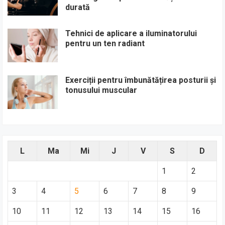
durată
Tehnici de aplicare a iluminatorului
pentru un ten radiant
Exerciții pentru îmbunătățirea posturii și
tonusului muscular
L
Ma
Mi
J
V
S
D
1
2
3
4
5
6
7
8
9
10
11
12
13
14
15
16