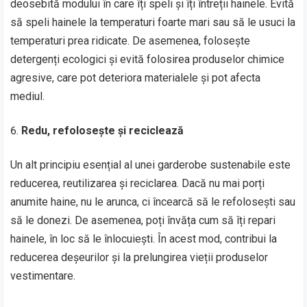
deosebită modului în care îți speli și îți întreții hainele. Evită
să speli hainele la temperaturi foarte mari sau să le usuci la
temperaturi prea ridicate. De asemenea, folosește
detergenți ecologici și evită folosirea produselor chimice
agresive, care pot deteriora materialele și pot afecta
mediul.
Redu, refolosește și reciclează
Un alt principiu esențial al unei garderobe sustenabile este
reducerea, reutilizarea și reciclarea. Dacă nu mai porți
anumite haine, nu le arunca, ci încearcă să le refolosești sau
să le donezi. De asemenea, poți învăța cum să îți repari
hainele, în loc să le înlocuiești. În acest mod, contribui la
reducerea deșeurilor și la prelungirea vieții produselor
vestimentare.