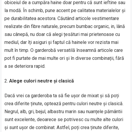
obiceiul de a cumpăra haine doar pentru că sunt ieftine sau
la modă. În schimb, pune accent pe calitatea materialelor și
pe durabilitatea acestora. Căutând articole vestimentare
realizate din fibre naturale, precum bumbac organic, in, lână
sau cânepă, nu doar că alegi țesături mai prietenoase cu
mediul, dar îți asiguri și faptul că hainele vor rezista mai
mult în timp. O garderobă versatilă înseamnă articole care
pot fi purtate de mai multe ori și în diverse combinații, fără
a se deteriora rapid.
Alege culori neutre și clasică
Dacă vrei ca garderoba ta să fie ușor de mixat și să poți
crea diferite ținute, optează pentru culori neutre și clasică.
Negrul, alb, gri, bejul, albastru marin sau nuanțele pământii
sunt excelente, deoarece se potrivesc cu multe alte culori
și sunt ușor de combinat. Astfel, poți crea ținute diferite,