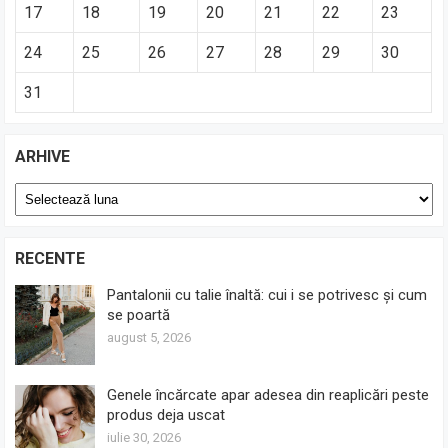
17
18
19
20
21
22
23
24
25
26
27
28
29
30
31
ARHIVE
Arhive
RECENTE
Pantalonii cu talie înaltă: cui i se potrivesc și cum
se poartă
august 5, 2026
Genele încărcate apar adesea din reaplicări peste
produs deja uscat
iulie 30, 2026