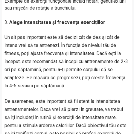
Exemple de exerciții funcționale includ flotări, genuflexiuni
sau mișcări de rotație a trunchiului.
Alege intensitatea și frecvența exercițiilor
Un alt pas important este să decizi cât de des și cât de
intens vrei să te antrenezi. În funcție de nivelul tău de
fitness, poți ajusta frecvența și intensitatea. Dacă ești la
început, este recomandat să începi cu antrenamente de 2-3
ori pe săptămână, pentru a-ți permite corpului să se
adapteze. Pe măsură ce progresezi, poți crește frecvența
la 4-5 sesiuni pe săptămână.
De asemenea, este important să fii atent la intensitatea
antrenamentelor. Dacă vrei să pierzi în greutate, va trebui
să îți includeți în rutină și exerciții de intensitate mare,
pentru a stimula arderea caloriilor. Dacă obiectivul tău este
să îți tonifiezi corpul, este posibil să preferi exerciții de