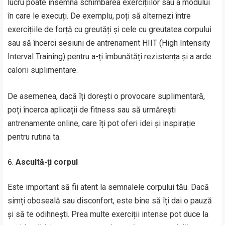
lucru poate însemna schimbarea exercițiilor sau a modului
în care le execuți. De exemplu, poți să alternezi între
exercițiile de forță cu greutăți și cele cu greutatea corpului
sau să încerci sesiuni de antrenament HIIT (High Intensity
Interval Training) pentru a-ți îmbunătăți rezistența și a arde
calorii suplimentare.
De asemenea, dacă îți dorești o provocare suplimentară,
poți încerca aplicații de fitness sau să urmărești
antrenamente online, care îți pot oferi idei și inspirație
pentru rutina ta.
Ascultă-ți corpul
Este important să fii atent la semnalele corpului tău. Dacă
simți oboseală sau disconfort, este bine să îți dai o pauză
și să te odihnești. Prea multe exerciții intense pot duce la