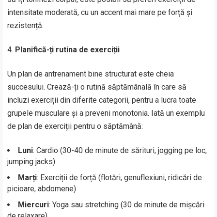
intensitate moderată, cu un accent mai mare pe forță și
rezistență.
Planifică-ți rutina de exerciții
Un plan de antrenament bine structurat este cheia
succesului. Crează-ți o rutină săptămânală în care să
incluzi exerciții din diferite categorii, pentru a lucra toate
grupele musculare și a preveni monotonia. Iată un exemplu
de plan de exerciții pentru o săptămână:
Luni
: Cardio (30-40 de minute de sărituri, jogging pe loc,
jumping jacks)
Marți
: Exerciții de forță (flotări, genuflexiuni, ridicări de
picioare, abdomene)
Miercuri
: Yoga sau stretching (30 de minute de mișcări
de relaxare)