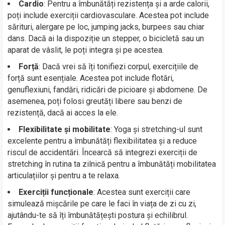
Cardio
: Pentru a îmbunătăți rezistența și a arde calorii,
poți include exerciții cardiovasculare. Acestea pot include
sărituri, alergare pe loc, jumping jacks, burpees sau chiar
dans. Dacă ai la dispoziție un stepper, o bicicletă sau un
aparat de vâslit, le poți integra și pe acestea.
Forță
: Dacă vrei să îți tonifiezi corpul, exercițiile de
forță sunt esențiale. Acestea pot include flotări,
genuflexiuni, fandări, ridicări de picioare și abdomene. De
asemenea, poți folosi greutăți libere sau benzi de
rezistență, dacă ai acces la ele.
Flexibilitate și mobilitate
: Yoga și stretching-ul sunt
excelente pentru a îmbunătăți flexibilitatea și a reduce
riscul de accidentări. Încearcă să integrezi exerciții de
stretching în rutina ta zilnică pentru a îmbunătăți mobilitatea
articulațiilor și pentru a te relaxa.
Exerciții funcționale
: Acestea sunt exerciții care
simulează mișcările pe care le faci în viața de zi cu zi,
ajutându-te să îți îmbunătățești postura și echilibrul.