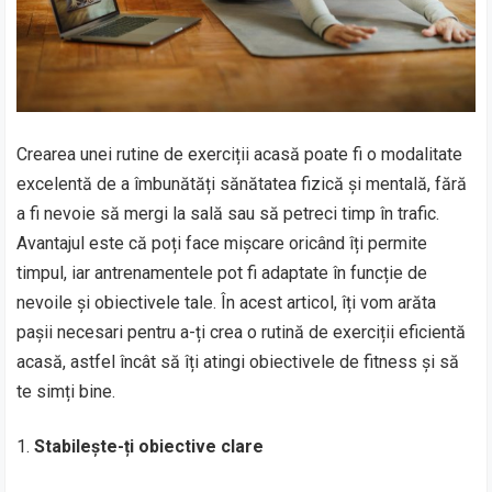
Crearea unei rutine de exerciții acasă poate fi o modalitate
excelentă de a îmbunătăți sănătatea fizică și mentală, fără
a fi nevoie să mergi la sală sau să petreci timp în trafic.
Avantajul este că poți face mișcare oricând îți permite
timpul, iar antrenamentele pot fi adaptate în funcție de
nevoile și obiectivele tale. În acest articol, îți vom arăta
pașii necesari pentru a-ți crea o rutină de exerciții eficientă
acasă, astfel încât să îți atingi obiectivele de fitness și să
te simți bine.
Stabilește-ți obiective clare