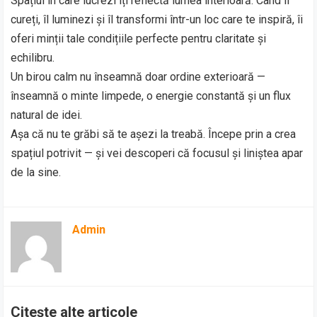
Spațiul în care lucrezi îți reflectă lumea interioară. Când îl
cureți, îl luminezi și îl transformi într-un loc care te inspiră, îi
oferi minții tale condițiile perfecte pentru claritate și
echilibru.
Un birou calm nu înseamnă doar ordine exterioară —
înseamnă o minte limpede, o energie constantă și un flux
natural de idei.
Așa că nu te grăbi să te așezi la treabă. Începe prin a crea
spațiul potrivit — și vei descoperi că focusul și liniștea apar
de la sine.
Admin
Citește alte articole