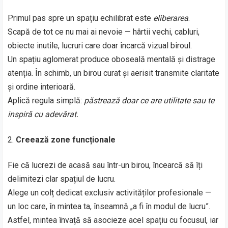
Primul pas spre un spațiu echilibrat este
eliberarea
.
Scapă de tot ce nu mai ai nevoie — hârtii vechi, cabluri,
obiecte inutile, lucruri care doar încarcă vizual biroul.
Un spațiu aglomerat produce oboseală mentală și distrage
atenția. În schimb, un birou curat și aerisit transmite claritate
și ordine interioară.
Aplică regula simplă:
păstrează doar ce are utilitate sau te
inspiră cu adevărat.
Creează zone funcționale
Fie că lucrezi de acasă sau într-un birou, încearcă să îți
delimitezi clar spațiul de lucru.
Alege un colț dedicat exclusiv activităților profesionale —
un loc care, în mintea ta, înseamnă „a fi în modul de lucru”.
Astfel, mintea învață să asocieze acel spațiu cu focusul, iar