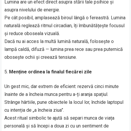
Lumina are un efect direct asupra stării tale psihice și
asupra nivelului de energie.
Pe cât posibil, amplasează biroul lângă o fereastră. Lumina
naturală reglează ritmul circadian, îți îmbunătățește focusul
și reduce oboseala vizuală.
Dacă nu ai acces la multă lumină naturală, folosește o
lampă caldă, difuză — lumina prea rece sau prea puternică
obosește ochii și creează tensiune.
Menține ordinea la finalul fiecărei zile
Un gest mic, dar extrem de eficient: rezervă cinci minute
înainte de a încheia munca pentru a-ți aranja spațiul.
Strânge hârtiile, pune obiectele la locul lor, închide laptopul
cu intenția de „a încheia ziua”.
Acest ritual simbolic te ajută să separi munca de viața
personală și să începi a doua zi cu un sentiment de