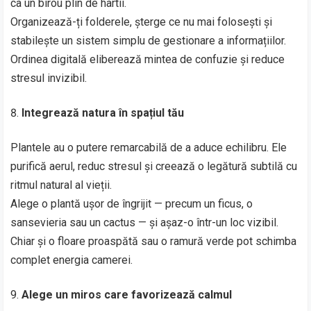
ca un birou plin de hârtii.
Organizează-ți folderele, șterge ce nu mai folosești și
stabilește un sistem simplu de gestionare a informațiilor.
Ordinea digitală eliberează mintea de confuzie și reduce
stresul invizibil.
Integrează natura în spațiul tău
Plantele au o putere remarcabilă de a aduce echilibru. Ele
purifică aerul, reduc stresul și creează o legătură subtilă cu
ritmul natural al vieții.
Alege o plantă ușor de îngrijit — precum un ficus, o
sansevieria sau un cactus — și așaz-o într-un loc vizibil.
Chiar și o floare proaspătă sau o ramură verde pot schimba
complet energia camerei.
Alege un miros care favorizează calmul