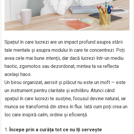
Spațiul în care lucrezi are un impact profund asupra stării
tale mentale și asupra modului în care te concentrezi. Poți
avea cele mai bune intenții, dar dacă lucrezi într-un mediu
haotic, zgomotos sau dezordonat, mintea ta va reflecta
același haos.
Un birou organizat, aerisit și plăcut nu este un moft — este
un instrument pentru claritate și echilibru. Atunci când
spațiul în care lucrezi te susține, focusul devine natural, iar
munca se transformă din stres în flux. Iată cum poți crea un
loc care inspiră calm, ordine și eficiență.
Începe prin a curăța tot ce nu îți servește