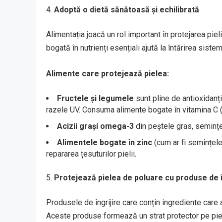
Adoptă o dietă sănătoasă și echilibrată
Alimentația joacă un rol important în protejarea pieli
bogată în nutrienți esențiali ajută la întărirea siste
Alimente care protejează pielea:
Fructele și legumele
sunt pline de antioxidanți
razele UV. Consuma alimente bogate în vitamina C (p
Acizii grași omega-3
din peștele gras, semințel
Alimentele bogate în zinc
(cum ar fi semințele
repararea țesuturilor pielii.
Protejează pielea de poluare cu produse de î
Produsele de îngrijire care conțin ingrediente care a
Aceste produse formează un strat protector pe piele,