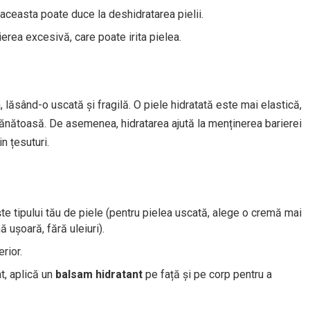
e aceasta poate duce la deshidratarea pielii.
ierea excesivă, care poate irita pielea.
a, lăsând-o uscată și fragilă. O piele hidratată este mai elastică,
 sănătoasă. De asemenea, hidratarea ajută la menținerea barierei
in țesuturi.
te tipului tău de piele (pentru pielea uscată, alege o cremă mai
 ușoară, fără uleiuri).
rior.
t, aplică un
balsam hidratant
pe față și pe corp pentru a