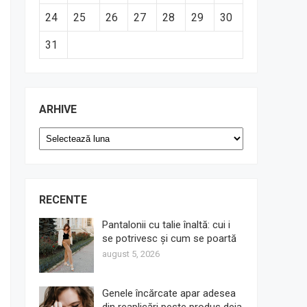
24
25
26
27
28
29
30
31
ARHIVE
Arhive
RECENTE
Pantalonii cu talie înaltă: cui i
se potrivesc și cum se poartă
august 5, 2026
Genele încărcate apar adesea