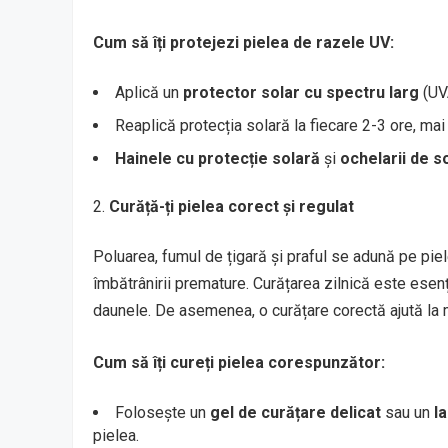
Cum să îți protejezi pielea de razele UV:
Aplică un
protector solar cu spectru larg
(UVA
Reaplică protecția solară la fiecare 2-3 ore, mai
Hainele cu protecție solară
și
ochelarii de s
Curăță-ți pielea corect și regulat
Poluarea, fumul de țigară și praful se adună pe piele ș
îmbătrânirii premature. Curățarea zilnică este esenț
daunele. De asemenea, o curățare corectă ajută la men
Cum să îți cureți pielea corespunzător:
Folosește un
gel de curățare delicat
sau un
l
pielea.