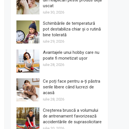
din reaplicări peste produs deja
uscat
iulie 30, 2026
Schimbările de temperatură
pot destabiliza chiar și o rutină
bine tolerată
iulie 29, 2026
Avantajele unui hobby care nu
poate fi monetizat ușor
iulie 28, 2026
Ce poți face pentru a-ți păstra
serile libere când lucrezi de
acasă
iulie 28, 2026
Creșterea bruscă a volumului
de antrenament favorizează
accidentările de suprasolicitare
iulie 20, 2026