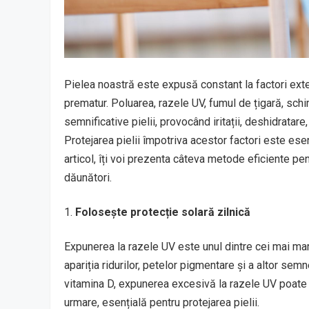
Pielea noastră este expusă constant la factori exte
prematur. Poluarea, razele UV, fumul de țigară, schi
semnificative pielii, provocând iritații, deshidratare,
Protejarea pielii împotriva acestor factori este ese
articol, îți voi prezenta câteva metode eficiente pent
dăunători.
Folosește protecție solară zilnică
Expunerea la razele UV este unul dintre cei mai mari 
apariția ridurilor, petelor pigmentare și a altor sem
vitamina D, expunerea excesivă la razele UV poate c
urmare, esențială pentru protejarea pielii.