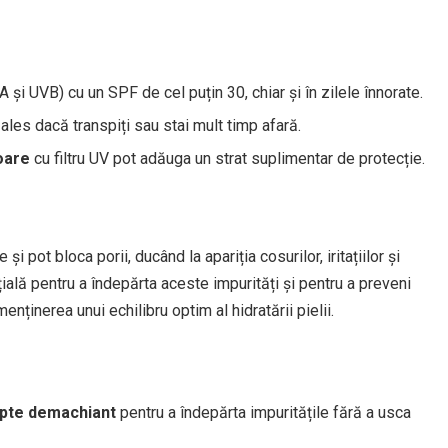
 și UVB) cu un SPF de cel puțin 30, chiar și în zilele înnorate.
 ales dacă transpiți sau stai mult timp afară.
oare
cu filtru UV pot adăuga un strat suplimentar de protecție.
i pot bloca porii, ducând la apariția cosurilor, iritațiilor și
ială pentru a îndepărta aceste impurități și pentru a preveni
ținerea unui echilibru optim al hidratării pielii.
apte demachiant
pentru a îndepărta impuritățile fără a usca