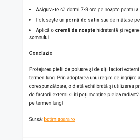
Asigură-te că dormi 7-8 ore pe noapte pentru a 
Folosește un
pernă de satin
sau de mătase pent
Aplică o
cremă de noapte
hidratantă și regener
somnului.
Concluzie
Protejarea pielii de poluare și de alți factori exte
termen lung. Prin adoptarea unui regim de îngrijire 
corespunzătoare, o dietă echilibrată și utilizarea p
de factorii externi și îți poți menține pielea radian
pe termen lung!
Sursă:
bctimisoara.ro