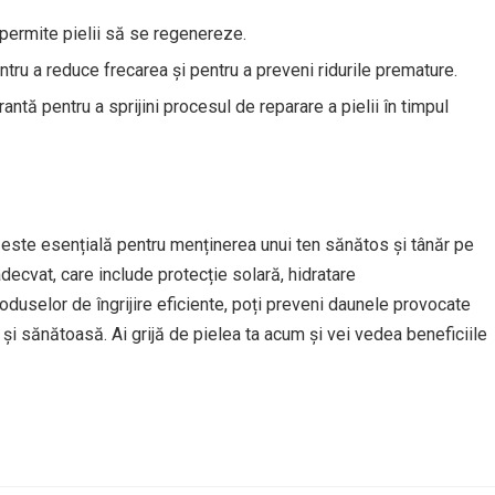
permite pielii să se regenereze.
ru a reduce frecarea și pentru a preveni ridurile premature.
antă pentru a sprijini procesul de reparare a pielii în timpul
rni este esențială pentru menținerea unui ten sănătos și tânăr pe
adecvat, care include protecție solară, hidratare
roduselor de îngrijire eficiente, poți preveni daunele provocate
tă și sănătoasă. Ai grijă de pielea ta acum și vei vedea beneficiile