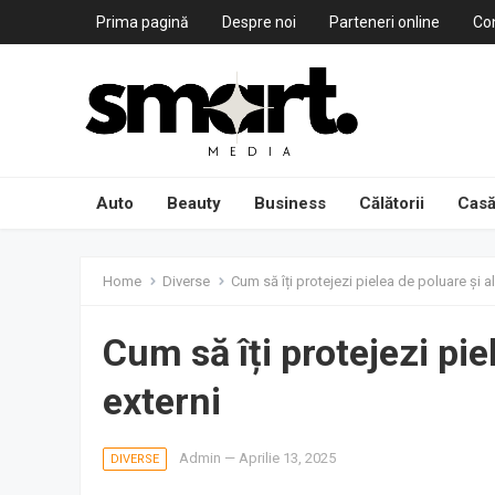
Prima pagină
Despre noi
Parteneri online
Co
Auto
Beauty
Business
Călătorii
Casă
Home
Diverse
Cum să îți protejezi pielea de poluare și alț
Cum să îți protejezi piel
externi
Admin
—
Aprilie 13, 2025
DIVERSE