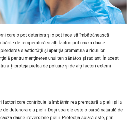
rni care o pot deteriora și o pot face să îmbătrânească
mbările de temperatură și alți factori pot cauza daune
 pierderea elasticității și apariția prematură a ridurilor.
nțială pentru menținerea unui ten sănătos și radiant. În acest
ru a-ți proteja pielea de poluare și de alți factori externi
factori care contribuie la îmbătrânirea prematură a pielii și la
ne de deteriorare a pielii. Deși soarele este o sursă naturală de
auza daune ireversibile pielii. Protecția solară este, prin