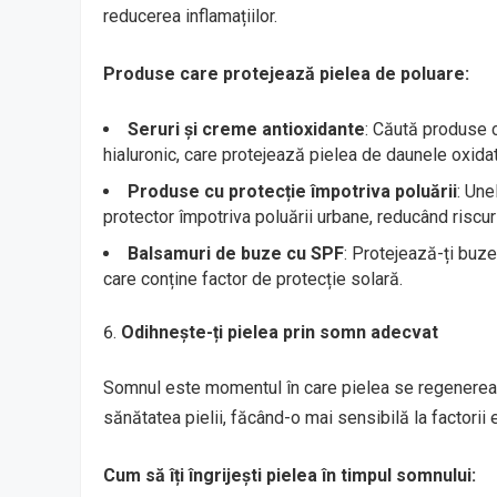
reducerea inflamațiilor.
Produse care protejează pielea de poluare:
Seruri și creme antioxidante
: Căută produse ca
hialuronic, care protejează pielea de daunele oxidat
Produse cu protecție împotriva poluării
: Une
protector împotriva poluării urbane, reducând riscuri
Balsamuri de buze cu SPF
: Protejează-ți buz
care conține factor de protecție solară.
Odihnește-ți pielea prin somn adecvat
Somnul este momentul în care pielea se regenereaz
sănătatea pielii, făcând-o mai sensibilă la factorii 
Cum să îți îngrijești pielea în timpul somnului: