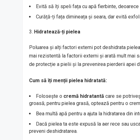
Evită să îți speli fața cu apă fierbinte, deoarec
Curăță-ți fața dimineața și seara, dar evită exfol
Hidratează-ți pielea
Poluarea și alți factori externi pot deshidrata piele
mai rezistentă la factorii externi și arată mult mai
de protecție a pielii și la prevenirea pierderii apei d
Cum să îți menții pielea hidratată:
Folosește o
cremă hidratantă
care se potriveș
groasă; pentru pielea grasă, optează pentru o cremă
Bea multă apă pentru a ajuta la hidratarea din inte
Dacă pielea ta este expusă la aer rece sau usca
preveni deshidratarea.