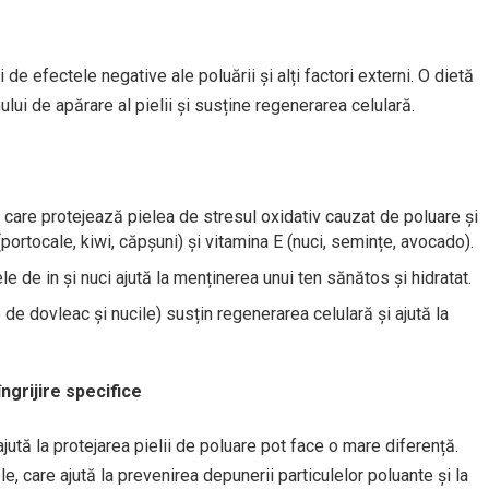
i de efectele negative ale poluării și alți factori externi. O dietă
mului de apărare al pielii și susține regenerarea celulară.
 care protejează pielea de stresul oxidativ cauzat de poluare și
ortocale, kiwi, căpșuni) și vitamina E (nuci, semințe, avocado).
e de in și nuci ajută la menținerea unui ten sănătos și hidratat.
 de dovleac și nucile) susțin regenerarea celulară și ajută la
ngrijire specifice
jută la protejarea pielii de poluare pot face o mare diferență.
 care ajută la prevenirea depunerii particulelor poluante și la