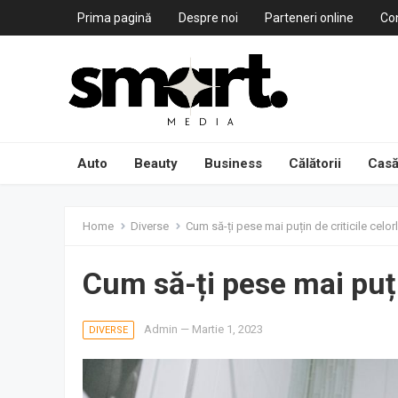
Prima pagină
Despre noi
Parteneri online
Co
Auto
Beauty
Business
Călătorii
Casă
Home
Diverse
Cum să-ți pese mai puțin de criticile celorl
Cum să-ți pese mai puțin
Admin
—
Martie 1, 2023
DIVERSE