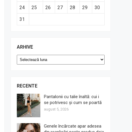
24
25
26
27
28
29
30
31
ARHIVE
Arhive
RECENTE
Pantalonii cu talie înaltă: cui i
se potrivesc și cum se poartă
august 5, 2026
Genele încărcate apar adesea