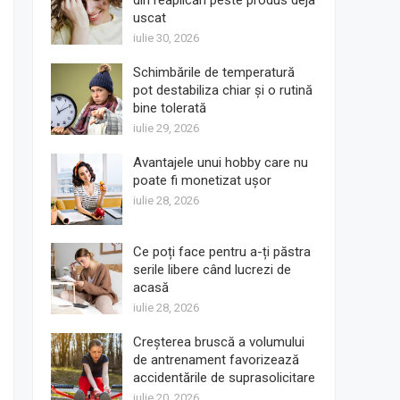
din reaplicări peste produs deja
uscat
iulie 30, 2026
Schimbările de temperatură
pot destabiliza chiar și o rutină
bine tolerată
iulie 29, 2026
Avantajele unui hobby care nu
poate fi monetizat ușor
iulie 28, 2026
Ce poți face pentru a-ți păstra
serile libere când lucrezi de
acasă
iulie 28, 2026
Creșterea bruscă a volumului
de antrenament favorizează
accidentările de suprasolicitare
iulie 20, 2026