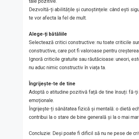
tale pozitive.
Dezvoltă-ți abilitățile și cunoștințele: când ești sigur
te vor afecta la fel de mult.
Alege-ți bătăliile
Selectează critici constructive: nu toate criticile sun
constructive, care pot fi valoroase pentru creșterea 
Ignoră criticile gratuite sau răutăcioase: uneori, es
nu aduc nimic constructiv în viața ta.
Îngrijește-te de tine
Adoptă o atitudine pozitivă față de tine însuți: fă-ți 
emoționale.
Îngrijește-ți sănătatea fizică și mentală: o dietă ech
contribui la o stare de bine generală și la o mai mare
Concluzie: Deși poate fi dificil să nu ne pese de cri