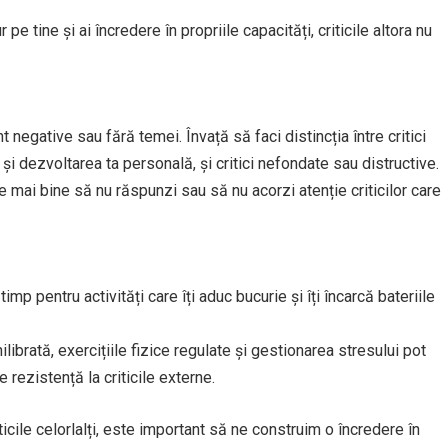
 pe tine și ai încredere în propriile capacități, criticile altora nu
t negative sau fără temei. Învață să faci distincția între critici
și dezvoltarea ta personală, și critici nefondate sau distructive.
te mai bine să nu răspunzi sau să nu acorzi atenție criticilor care
timp pentru activități care îți aduc bucurie și îți încarcă bateriile
ilibrată, exercițiile fizice regulate și gestionarea stresului pot
 rezistență la criticile externe.
ticile celorlalți, este important să ne construim o încredere în