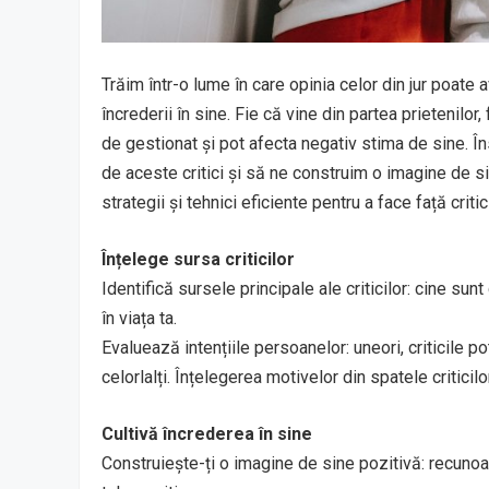
Trăim într-o lume în care opinia celor din jur poate
încrederii în sine. Fie că vine din partea prietenilor, 
de gestionat și pot afecta negativ stima de sine. 
de aceste critici și să ne construim o imagine de si
strategii și tehnici eficiente pentru a face față crit
Înțelege sursa criticilor
Identifică sursele principale ale criticilor: cine sunt
în viața ta.
Evaluează intențiile persoanelor: uneori, criticile po
celorlalți. Înțelegerea motivelor din spatele criticil
Cultivă încrederea în sine
Construiește-ți o imagine de sine pozitivă: recunoaș