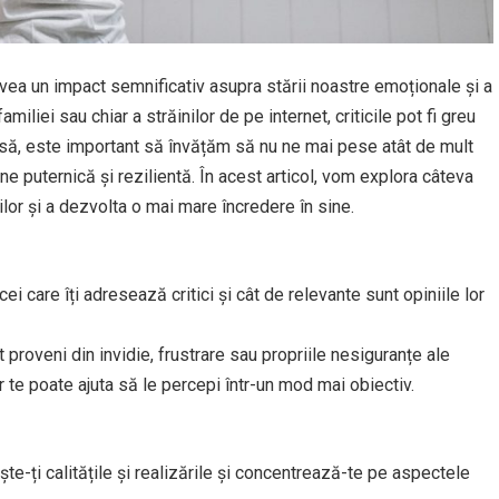
 avea un impact semnificativ asupra stării noastre emoționale și a
familiei sau chiar a străinilor de pe internet, criticile pot fi greu
Însă, este important să învățăm să nu ne mai pese atât de mult
ne puternică și rezilientă. În acest articol, vom explora câteva
icilor și a dezvolta o mai mare încredere în sine.
 cei care îți adresează critici și cât de relevante sunt opiniile lor
t proveni din invidie, frustrare sau propriile nesiguranțe ale
or te poate ajuta să le percepi într-un mod mai obiectiv.
te-ți calitățile și realizările și concentrează-te pe aspectele