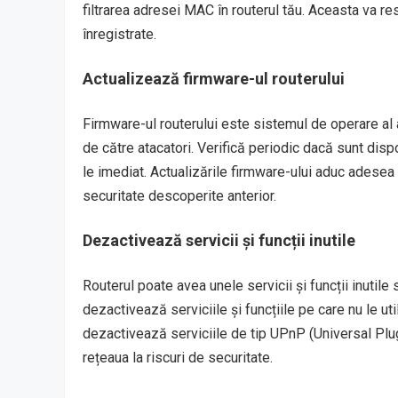
filtrarea adresei MAC în routerul tău. Aceasta va re
înregistrate.
Actualizează firmware-ul routerului
Firmware-ul routerului este sistemul de operare al a
de către atacatori. Verifică periodic dacă sunt disp
le imediat. Actualizările firmware-ului aduc adesea
securitate descoperite anterior.
Dezactivează servicii și funcții inutile
Routerul poate avea unele servicii și funcții inutile 
dezactivează serviciile și funcțiile pe care nu le u
dezactivează serviciile de tip UPnP (Universal Pl
rețeaua la riscuri de securitate.