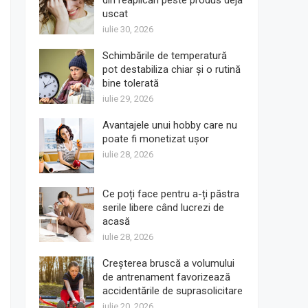
din reaplicări peste produs deja
uscat
iulie 30, 2026
Schimbările de temperatură
pot destabiliza chiar și o rutină
bine tolerată
iulie 29, 2026
Avantajele unui hobby care nu
poate fi monetizat ușor
iulie 28, 2026
Ce poți face pentru a-ți păstra
serile libere când lucrezi de
acasă
iulie 28, 2026
Creșterea bruscă a volumului
de antrenament favorizează
accidentările de suprasolicitare
iulie 20, 2026