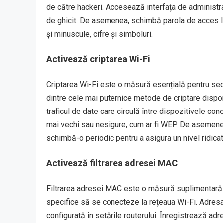
de către hackeri. Accesează interfața de administra
de ghicit. De asemenea, schimbă parola de acces la 
și minuscule, cifre și simboluri.
Activează criptarea Wi-Fi
Criptarea Wi-Fi este o măsură esențială pentru secur
dintre cele mai puternice metode de criptare disp
traficul de date care circulă între dispozitivele co
mai vechi sau nesigure, cum ar fi WEP. De asemenea
schimbă-o periodic pentru a asigura un nivel ridicat
Activează filtrarea adresei MAC
Filtrarea adresei MAC este o măsură suplimentară 
specifice să se conecteze la rețeaua Wi-Fi. Adresa M
configurată în setările routerului. Înregistrează ad