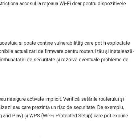
stricționa accesul la rețeaua Wi-Fi doar pentru dispozitivele
cestuia și poate conține vulnerabilități care pot fi exploatate
onibile actualizări de firmware pentru routerul tău și instalează-
 îmbunătățiri de securitate și rezolvă eventuale probleme de
sau nesigure activate implicit. Verifică setările routerului și
tilizezi sau care prezintă un risc de securitate. De exemplu,
ug and Play) și WPS (Wi-Fi Protected Setup) care pot expune