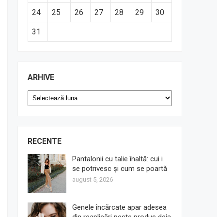
24
25
26
27
28
29
30
31
ARHIVE
Arhive
RECENTE
Pantalonii cu talie înaltă: cui i
se potrivesc și cum se poartă
august 5, 2026
Genele încărcate apar adesea