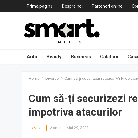
Prima pagină
Despre noi
Parteneri online
Co
Auto
Beauty
Business
Călătorii
Casă
Home
Diverse
Cum să-ți securizezi rețeaua Wi-Fi de acas
Cum să-ți securizezi r
împotriva atacurilor
Admin
—
Mai 29, 2023
DIVERSE