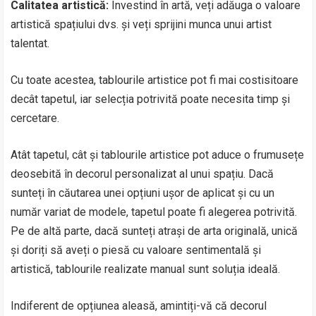
Calitatea artistică:
Investind în artă, veți adăuga o valoare
artistică spațiului dvs. și veți sprijini munca unui artist
talentat.
Cu toate acestea, tablourile artistice pot fi mai costisitoare
decât tapetul, iar selecția potrivită poate necesita timp și
cercetare.
Atât tapetul, cât și tablourile artistice pot aduce o frumusețe
deosebită în decorul personalizat al unui spațiu. Dacă
sunteți în căutarea unei opțiuni ușor de aplicat și cu un
număr variat de modele, tapetul poate fi alegerea potrivită.
Pe de altă parte, dacă sunteți atrași de arta originală, unică
și doriți să aveți o piesă cu valoare sentimentală și
artistică, tablourile realizate manual sunt soluția ideală.
Indiferent de opțiunea aleasă, amintiți-vă că decorul