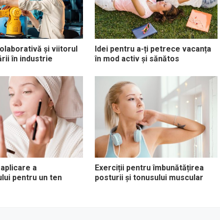
laborativă și viitorul
Idei pentru a-ți petrece vacanța
ii în industrie
în mod activ și sănătos
 aplicare a
Exerciții pentru îmbunătățirea
ului pentru un ten
posturii și tonusului muscular