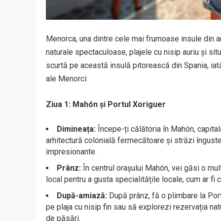
Menorca, una dintre cele mai frumoase insule din a
naturale spectaculoase, plajele cu nisip auriu și situ
scurtă pe această insulă pitorească din Spania, iată
ale Menorci:
Ziua 1: Mahón și Portul Xoriguer
Dimineața:
Începe-ți călătoria în Mahón, capitala
arhitectură colonială fermecătoare și străzi îngust
impresionante.
Prânz:
În centrul orașului Mahón, vei găsi o mul
local pentru a gusta specialitățile locale, cum ar f
După-amiază:
După prânz, fă o plimbare la Portul
pe plaja cu nisip fin sau să explorezi rezervația na
de păsări.