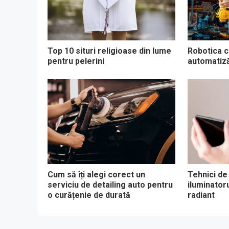
Top 10 situri religioase din lume
Robotica co
pentru pelerini
automatizăr
Cum să îți alegi corect un
Tehnici de
serviciu de detailing auto pentru
iluminator
o curățenie de durată
radiant