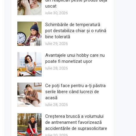
din reaplicări peste produs deja
uscat
iulie 30, 2026
Schimbările de temperatură
pot destabiliza chiar și o rutină
bine tolerată
iulie 29, 2026
Avantajele unui hobby care nu
poate fi monetizat ușor
iulie 28, 2026
Ce poți face pentru a-ți păstra
serile libere când lucrezi de
acasă
iulie 28, 2026
Creșterea bruscă a volumului
de antrenament favorizează
accidentările de suprasolicitare
iulie 20, 2026