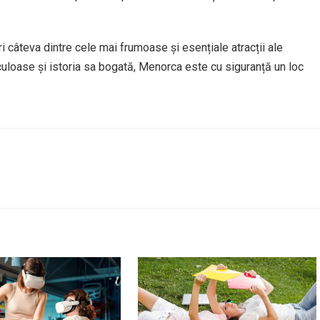
ri câteva dintre cele mai frumoase și esențiale atracții ale
culoase și istoria sa bogată, Menorca este cu siguranță un loc