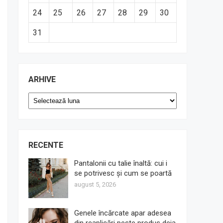
24
25
26
27
28
29
30
31
ARHIVE
Arhive
RECENTE
Pantalonii cu talie înaltă: cui i
se potrivesc și cum se poartă
august 5, 2026
Genele încărcate apar adesea