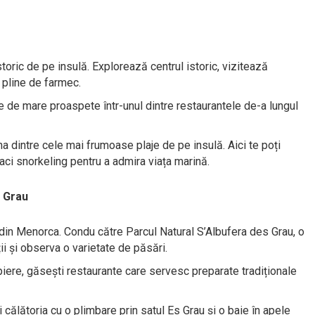
toric de pe insulă. Explorează centrul istoric, vizitează
 pline de farmec.
te de mare proaspete într-unul dintre restaurantele de-a lungul
a dintre cele mai frumoase plaje de pe insulă. Aici te poți
 faci snorkeling pentru a admira viața marină.
s Grau
i din Menorca. Condu către Parcul Natural S’Albufera des Grau, o
ii și observa o varietate de păsări.
opiere, găsești restaurante care servesc preparate tradiționale
i călătoria cu o plimbare prin satul Es Grau și o baie în apele