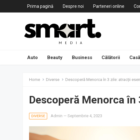
Prima pagină
Despre noi
Parteneri online
Co
Auto
Beauty
Business
Călătorii
Casă
Home
Diverse
Descoperă Menorca în 3 zile: atracții esen
Descoperă Menorca în 3 
Admin
—
Septembrie 4, 2023
DIVERSE