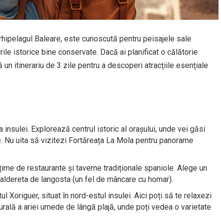
rhipelagul Baleare, este cunoscută pentru peisajele sale
rile istorice bine conservate. Dacă ai planificat o călătorie
 un itinerariu de 3 zile pentru a descoperi atracțiile esențiale
 insulei. Explorează centrul istoric al orașului, unde vei găsi
e. Nu uita să vizitezi Fortăreața La Mola pentru panorame
țime de restaurante și taverne tradiționale spaniole. Alege un
i caldereta de langosta (un fel de mâncare cu homar).
 Xoriguer, situat în nord-estul insulei. Aici poți să te relaxezi
turală a ariei umede de lângă plajă, unde poți vedea o varietate