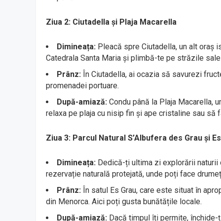
Ziua 2: Ciutadella și Plaja Macarella
Dimineața:
Pleacă spre Ciutadella, un alt oraș is
Catedrala Santa Maria și plimbă-te pe străzile sale
Prânz:
În Ciutadella, ai ocazia să savurezi fruc
promenadei portuare.
După-amiază:
Condu până la Plaja Macarella, un
relaxa pe plaja cu nisip fin și ape cristaline sau să
Ziua 3: Parcul Natural S’Albufera des Grau și E
Dimineața:
Dedică-ți ultima zi explorării naturi
rezervație naturală protejată, unde poți face drumeț
Prânz:
În satul Es Grau, care este situat în apr
din Menorca. Aici poți gusta bunătățile locale.
După-amiază:
Dacă timpul îți permite, închide-ț