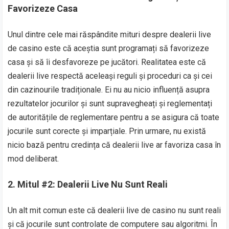
Favorizeze Casa
Unul dintre cele mai răspândite mituri despre dealerii live
de casino este că aceștia sunt programați să favorizeze
casa și să îi desfavoreze pe jucători. Realitatea este că
dealerii live respectă aceleași reguli și proceduri ca și cei
din cazinourile tradiționale. Ei nu au nicio influență asupra
rezultatelor jocurilor și sunt supravegheați și reglementați
de autoritățile de reglementare pentru a se asigura că toate
jocurile sunt corecte și imparțiale. Prin urmare, nu există
nicio bază pentru credința că dealerii live ar favoriza casa în
mod deliberat.
2.
Mitul #2: Dealerii Live Nu Sunt Reali
Un alt mit comun este că dealerii live de casino nu sunt reali
și că jocurile sunt controlate de computere sau algoritmi. În