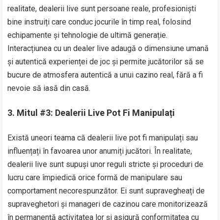
realitate, dealerii live sunt persoane reale, profesioniști
bine instruiți care conduc jocurile în timp real, folosind
echipamente și tehnologie de ultimă generație.
Interacțiunea cu un dealer live adaugă o dimensiune umană
și autentică experienței de joc și permite jucătorilor să se
bucure de atmosfera autentică a unui cazino real, fără a fi
nevoie să iasă din casă.
3.
Mitul #3: Dealerii Live Pot Fi Manipulați
Există uneori teama că dealerii live pot fi manipulați sau
influențați în favoarea unor anumiți jucători. În realitate,
dealerii live sunt supuși unor reguli stricte și proceduri de
lucru care împiedică orice formă de manipulare sau
comportament necorespunzător. Ei sunt supravegheați de
supraveghetori și manageri de cazinou care monitorizează
în permanență activitatea lor și asigură conformitatea cu