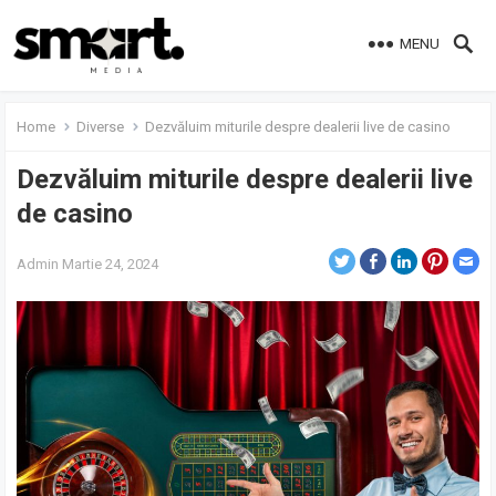
MENU
Home
Diverse
Dezvăluim miturile despre dealerii live de casino
Dezvăluim miturile despre dealerii live
de casino
Admin
Martie 24, 2024