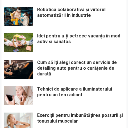
Robotica colaborativă și viitorul
automatizării în industrie
Idei pentru a-ți petrece vacanța în mod
activ și sănătos
Cum să îți alegi corect un serviciu de
detailing auto pentru o curățenie de
durată
Tehnici de aplicare a iluminatorului
pentru un ten radiant
Exerciții pentru îmbunătățirea posturii și
tonusului muscular