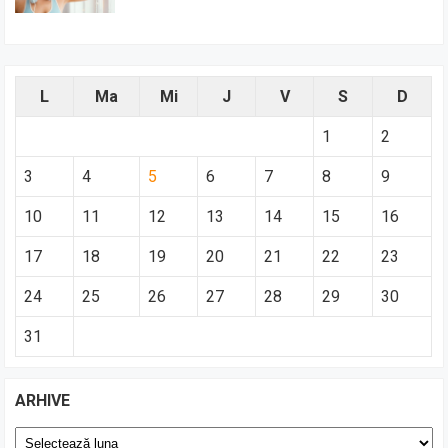
L
Ma
Mi
J
V
S
D
1
2
3
4
5
6
7
8
9
10
11
12
13
14
15
16
17
18
19
20
21
22
23
24
25
26
27
28
29
30
31
ARHIVE
Arhive