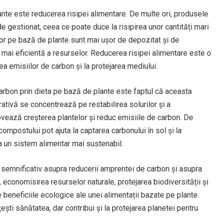
ante este reducerea risipei alimentare. De multe ori, produsele
e gestionat, ceea ce poate duce la risipirea unor cantități mari
lor pe bază de plante sunt mai ușor de depozitat și de
e mai eficientă a resurselor. Reducerea risipei alimentare este o
ea emisiilor de carbon și la protejarea mediului.
carbon prin dieta pe bază de plante este faptul că aceasta
rativă se concentrează pe restabilirea solurilor și a
ovează creșterea plantelor și reduc emisiile de carbon. De
 compostului pot ajuta la captarea carbonului în sol și la
la un sistem alimentar mai sustenabil.
 semnificativ asupra reducerii amprentei de carbon și asupra
economisirea resurselor naturale, protejarea biodiversității și
 beneficiile ecologice ale unei alimentații bazate pe plante.
ești sănătatea, dar contribui și la protejarea planetei pentru