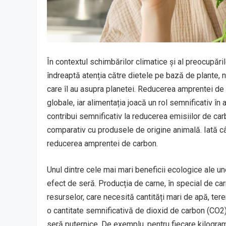
În contextul schimbărilor climatice și al preocupări
îndreaptă atenția către dietele pe bază de plante, n
care îl au asupra planetei. Reducerea amprentei de c
globale, iar alimentația joacă un rol semnificativ 
contribui semnificativ la reducerea emisiilor de c
comparativ cu produsele de origine animală. Iată câ
reducerea amprentei de carbon.
Unul dintre cele mai mari beneficii ecologice ale u
efect de seră. Producția de carne, în special de ca
resurselor, care necesită cantități mari de apă, te
o cantitate semnificativă de dioxid de carbon (CO2
seră puternice. De exemplu, pentru fiecare kilogra