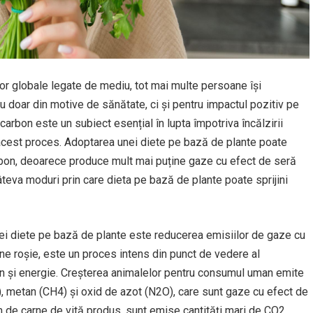
lor globale legate de mediu, tot mai multe persoane își
u doar din motive de sănătate, ci și pentru impactul pozitiv pe
arbon este un subiect esențial în lupta împotriva încălzirii
în acest proces. Adoptarea unei diete pe bază de plante poate
arbon, deoarece produce mult mai puține gaze cu efect de seră
teva moduri prin care dieta pe bază de plante poate sprijini
nei diete pe bază de plante este reducerea emisiilor de gaze cu
rne roșie, este un proces intens din punct de vedere al
ren și energie. Creșterea animalelor pentru consumul uman emite
), metan (CH4) și oxid de azot (N2O), care sunt gaze cu efect de
m de carne de vită produs, sunt emise cantități mari de CO2,