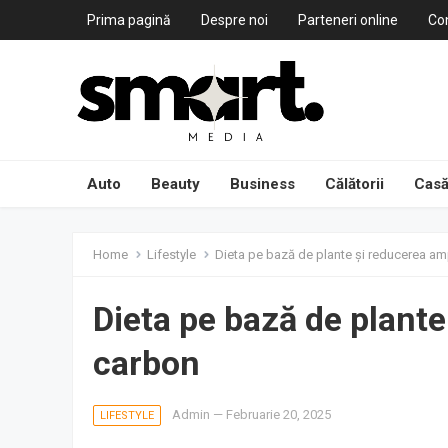
Prima pagină
Despre noi
Parteneri online
Co
Auto
Beauty
Business
Călătorii
Casă
Home
Lifestyle
Dieta pe bază de plante și reducerea am
Dieta pe bază de plant
carbon
Admin
—
Februarie 20, 2025
LIFESTYLE