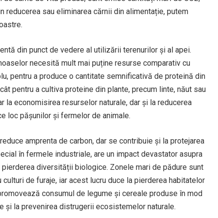
n reducerea sau eliminarea cărnii din alimentație, putem
oastre.
ntă din punct de vedere al utilizării terenurilor și al apei.
minoaselor necesită mult mai puține resurse comparativ cu
lu, pentru a produce o cantitate semnificativă de proteină din
ât pentru a cultiva proteine din plante, precum linte, năut sau
ar la economisirea resurselor naturale, dar și la reducerea
ce loc pășunilor și fermelor de animale.
reduce amprenta de carbon, dar se contribuie și la protejarea
special în fermele industriale, are un impact devastator asupra
a pierderea diversității biologice. Zonele mari de pădure sunt
culturi de furaje, iar acest lucru duce la pierderea habitatelor
re promovează consumul de legume și cereale produse în mod
e și la prevenirea distrugerii ecosistemelor naturale.