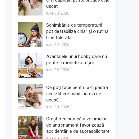
din reaplicări peste produs deja
uscat
iulie 30, 2026
Schimbările de temperatură
pot destabiliza chiar și o rutină
bine tolerată
iulie 29, 2026
Avantajele unui hobby care nu
poate fi monetizat ușor
iulie 28, 2026
Ce poți face pentru a-ți păstra
serile libere când lucrezi de
acasă
iulie 28, 2026
Creșterea bruscă a volumului
de antrenament favorizează
accidentările de suprasolicitare
iulie 20, 2026