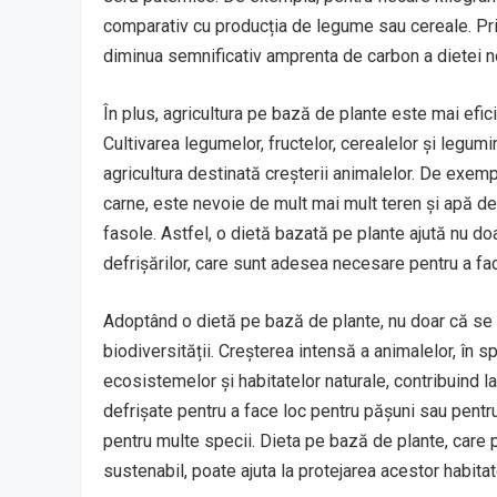
comparativ cu producția de legume sau cereale. Pri
diminua semnificativ amprenta de carbon a dietei n
În plus, agricultura pe bază de plante este mai eficie
Cultivarea legumelor, fructelor, cerealelor și legu
agricultura destinată creșterii animalelor. De exemp
carne, este nevoie de mult mai mult teren și apă dec
fasole. Astfel, o dietă bazată pe plante ajută nu do
defrișărilor, care sunt adesea necesare pentru a fa
Adoptând o dietă pe bază de plante, nu doar că se 
biodiversității. Creșterea intensă a animalelor, în 
ecosistemelor și habitatelor naturale, contribuind l
defrișate pentru a face loc pentru pășuni sau pentru 
pentru multe specii. Dieta pe bază de plante, ca
sustenabil, poate ajuta la protejarea acestor habitat