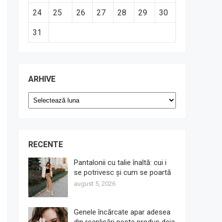
24
25
26
27
28
29
30
31
ARHIVE
Arhive
RECENTE
Pantalonii cu talie înaltă: cui i
se potrivesc și cum se poartă
august 5, 2026
Genele încărcate apar adesea