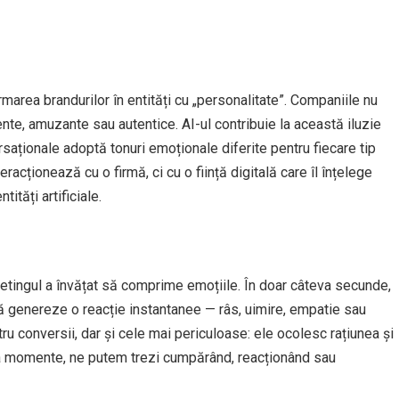
marea brandurilor în entități cu „personalitate”. Companiile nu
nte, amuzante sau autentice. AI-ul contribuie la această iluzie
ersaționale adoptă tonuri emoționale diferite pentru fiecare tip
racționează cu o firmă, ci cu o ființă digitală care îl înțelege
ități artificiale.
ketingul a învățat să comprime emoțiile. În doar câteva secunde,
să genereze o reacție instantanee — râs, uimire, empatie sau
ru conversii, dar și cele mai periculoase: ele ocolesc rațiunea și
eva momente, ne putem trezi cumpărând, reacționând sau