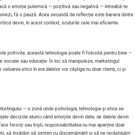
voacă o emoție puternică — pozitivă sau negativă — întreabă-te
ionezi, fă o pauză. Acea secundă de reflecție este bariera dintre
ritică devin, în acest context, scuturile cele mai eficiente.
ile potrivite, această tehnologie poate fi folosită pentru bine —
sociale sau educație. În loc să manipuleze, marketingul
valoarea eticii în era datelor vor câștiga nu doar clienți, ci și
rketingului — o zonă unde psihologia, tehnologia și etica se
nțate deciziile atunci când emoțiile devin date, iar datele devin
 face fericiți sau triști, responsabilitatea nu mai aparține doar
enți, să învățăm să simțim cu discernământ și să ne recâștigăm