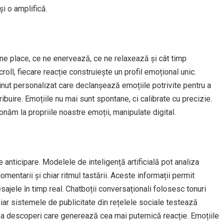
i o amplifică.
ne place, ce ne enervează, ce ne relaxează și cât timp
roll, fiecare reacție construiește un profil emoțional unic.
ținut personalizat care declanșează emoțiile potrivite pentru a
ibuire. Emoțiile nu mai sunt spontane, ci calibrate cu precizie.
năm la propriile noastre emoții, manipulate digital.
anticipare. Modelele de inteligență artificială pot analiza
comentarii și chiar ritmul tastării. Aceste informații permit
sajele în timp real. Chatboții conversaționali folosesc tonuri
, iar sistemele de publicitate din rețelele sociale testează
u a descoperi care generează cea mai puternică reacție. Emoțiile