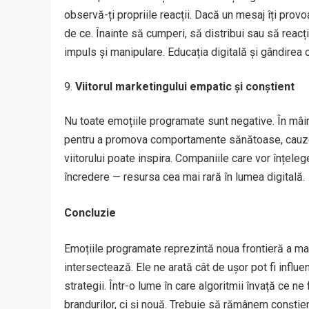
observă-ți propriile reacții. Dacă un mesaj îți pro
de ce. Înainte să cumperi, să distribui sau să reacț
impuls și manipulare. Educația digitală și gândirea c
Viitorul marketingului empatic și conștient
Nu toate emoțiile programate sunt negative. În mâin
pentru a promova comportamente sănătoase, cauze 
viitorului poate inspira. Companiile care vor înțelege 
încredere — resursa cea mai rară în lumea digitală.
Concluzie
Emoțiile programate reprezintă noua frontieră a ma
intersectează. Ele ne arată cât de ușor pot fi influe
strategii. Într-o lume în care algoritmii învață ce ne
brandurilor, ci și nouă. Trebuie să rămânem conști