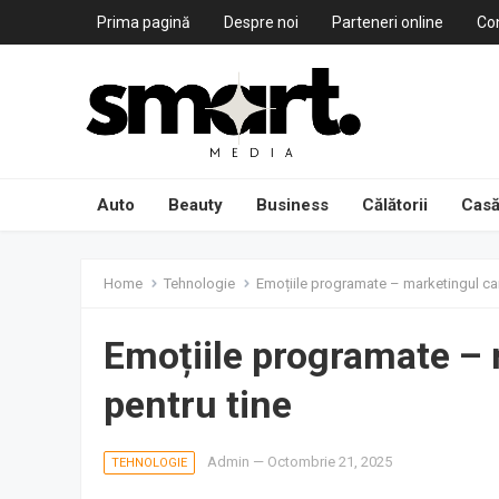
Prima pagină
Despre noi
Parteneri online
Co
Auto
Beauty
Business
Călătorii
Casă
Home
Tehnologie
Emoțiile programate – marketingul ca
Emoțiile programate –
pentru tine
Admin
—
Octombrie 21, 2025
TEHNOLOGIE