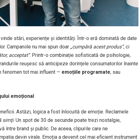
nde stări, experiențe și identități. Într-o eră dominată de date
iilor. Campaniile nu mai spun doar
„cumpără acest produs”
, ci
ător, acceptat”
. Printr-o combinație sofisticată de psihologie,
brandurile reușesc să anticipeze dorințele consumatorilor înainte
un fenomen tot mai influent —
emoțiile programate
, sau
gului emoțional
 beneficii. Astăzi, logica a fost înlocuită de emoție. Reclamele
ă simți
. Un spot de 30 de secunde poate trezi nostalgie,
ă între brand și public. De aceea, clipurile care ne
tia devin virale. Emoția a devenit cel mai eficient instrument