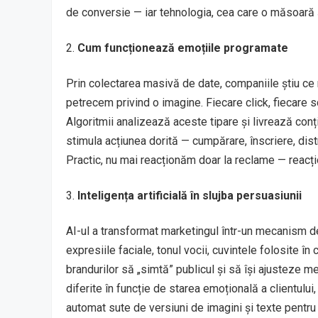
de conversie — iar tehnologia, cea care o măsoară ș
Cum funcționează emoțiile programate
Prin colectarea masivă de date, companiile știu ce 
petrecem privind o imagine. Fiecare click, fiecare sc
Algoritmii analizează aceste tipare și livrează con
stimula acțiunea dorită — cumpărare, înscriere, distr
Practic, nu mai reacționăm doar la reclame — reacțio
Inteligența artificială în slujba persuasiunii
AI-ul a transformat marketingul într-un mecanism de 
expresiile faciale, tonul vocii, cuvintele folosite în 
brandurilor să „simtă” publicul și să își ajusteze me
diferite în funcție de starea emoțională a clientului
automat sute de versiuni de imagini și texte pentr