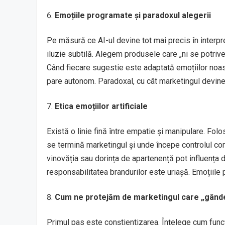
Emoțiile programate și paradoxul alegerii
Pe măsură ce AI-ul devine tot mai precis în interp
iluzie subtilă. Alegem produsele care „ni se potrive
Când fiecare sugestie este adaptată emoțiilor noast
pare autonom. Paradoxal, cu cât marketingul devine 
Etica emoțiilor artificiale
Există o linie fină între empatie și manipulare. Fol
se termină marketingul și unde începe controlul c
vinovăția sau dorința de apartenență pot influența d
responsabilitatea brandurilor este uriașă. Emoțiile 
Cum ne protejăm de marketingul care „gânde
Primul pas este conștientizarea. Înțelege cum fun