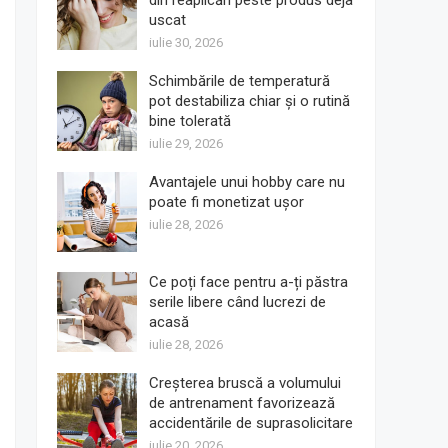
din reaplicări peste produs deja
uscat
iulie 30, 2026
Schimbările de temperatură
pot destabiliza chiar și o rutină
bine tolerată
iulie 29, 2026
Avantajele unui hobby care nu
poate fi monetizat ușor
iulie 28, 2026
Ce poți face pentru a-ți păstra
serile libere când lucrezi de
acasă
iulie 28, 2026
Creșterea bruscă a volumului
de antrenament favorizează
accidentările de suprasolicitare
iulie 20, 2026