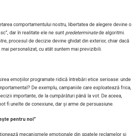
retarea comportamentului nostru, libertatea de alegere devine o
sc”, dar în realitate ele ne sunt
predeterminate
de algoritmi.
re, procesul de decizie devine ghidat din exterior, chiar dacă
mai personalizat, cu atât suntem mai previzibili.
osirea emoțiilor programate ridică întrebări etice serioase: unde
omportamental? De exemplu, campaniile care exploatează frica,
ecizii importante, de la cumpărături până la vot. De aceea,
pot fi unelte de conexiune, dar și arme de persuasiune.
ște pentru noi”
cționează mecanismele emoționale din spatele reclamelor și