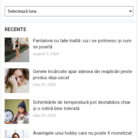
Arhive
RECENTE
Pantalonii cu talie înaltă: cui i se potrivesc și cum
se poartă
august 5, 2026
Genele încărcate apar adesea din reaplicări peste
produs deja uscat
iulie 30, 2026
Schimbările de temperatură pot destabiliza chiar
și o rutină bine tolerată
iulie 29, 2026
Avantajele unui hobby care nu poate fi monetizat