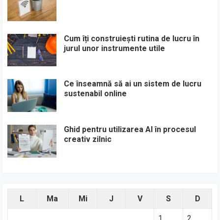
Cum îți construiești rutina de lucru în
jurul unor instrumente utile
Ce înseamnă să ai un sistem de lucru
sustenabil online
Ghid pentru utilizarea AI în procesul
creativ zilnic
L
Ma
Mi
J
V
S
D
1
2