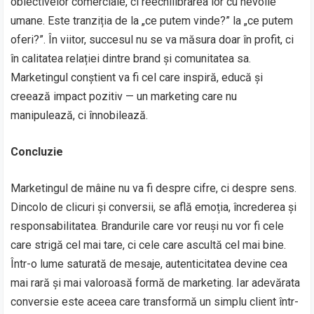
obiectivelor comerciale, ci reechilibrarea lor cu nevoile
umane. Este tranziția de la „ce putem vinde?” la „ce putem
oferi?”. În viitor, succesul nu se va măsura doar în profit, ci
în calitatea relației dintre brand și comunitatea sa.
Marketingul conștient va fi cel care inspiră, educă și
creează impact pozitiv — un marketing care nu
manipulează, ci înnobilează.
Concluzie
Marketingul de mâine nu va fi despre cifre, ci despre sens.
Dincolo de clicuri și conversii, se află emoția, încrederea și
responsabilitatea. Brandurile care vor reuși nu vor fi cele
care strigă cel mai tare, ci cele care ascultă cel mai bine.
Într-o lume saturată de mesaje, autenticitatea devine cea
mai rară și mai valoroasă formă de marketing. Iar adevărata
conversie este aceea care transformă un simplu client într-