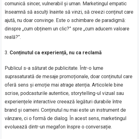
comunică sincer, vulnerabil și uman. Marketingul empatic
înseamnă să asculți înainte să vinzi, să creezi conținut care
ajută, nu doar convinge. Este o schimbare de paradigmă:
dinspre „cum obținem un clic?” spre „cum aducem valoare
reală?”.
Conținutul ca experiență, nu ca reclamă
Publicul s-a săturat de publicitate. Într-o lume
suprasaturată de mesaje promoționale, doar conținutul care
oferă sens și emoție mai atrage atenția. Articolele bine
scrise, podcasturile autentice, storytelling-ul vizual sau
experiențele interactive creează legături durabile între
brand și oameni. Conținutul nu mai este un instrument de
vânzare, ci o formă de dialog. În acest sens, marketingul
evoluează dintr-un megafon înspre o conversație.