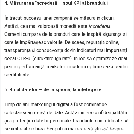
Măsurarea încrederii – noul KPI al brandului
În trecut, succesul unei campanii se măsura în clicuri.
Astăzi, cea mai valoroasă monedă este
încrederea
.
Oamenii cumpără de la branduri care le inspiră siguranță și
care le împărtășesc valorile. De aceea, reputația online,
transparența și consecvența devin indicatori mai importanți
decât CTR-ul (click-through rate). În loc să optimizeze doar
pentru performanță, marketerii moderni optimizează pentru
credibilitate.
Rolul datelor – de la spionaj la înțelegere
Timp de ani, marketingul digital a fost dominat de
colectarea agresivă de date. Astăzi, în era confidențialității
și a protecției datelor personale, brandurile sunt obligate să
schimbe abordarea. Scopul nu mai este să știi
tot
despre