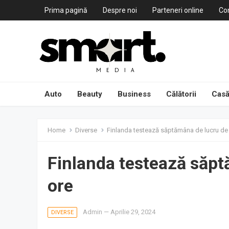
Prima pagină
Despre noi
Parteneri online
Co
Auto
Beauty
Business
Călătorii
Casă
Home
Diverse
Finlanda testează săptămâna de lucru de 4
Finlanda testează săpt
ore
Admin
—
Aprilie 29, 2024
DIVERSE