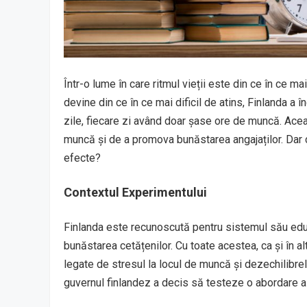
Într-o lume în care ritmul vieții este din ce în ce ma
devine din ce în ce mai dificil de atins, Finlanda a
zile, fiecare zi având doar șase ore de muncă. Aceas
muncă și de a promova bunăstarea angajaților. Dar 
efecte?
Contextul Experimentului
Finlanda este recunoscută pentru sistemul său educ
bunăstarea cetățenilor. Cu toate acestea, ca și în alt
legate de stresul la locul de muncă și dezechilibrel
guvernul finlandez a decis să testeze o abordare al