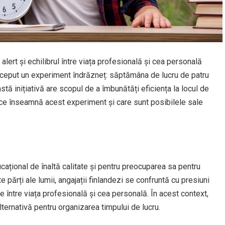
i alert și echilibrul între viața profesională și cea personală
 început un experiment îndrăzneț: săptămâna de lucru de patru
tă inițiativă are scopul de a îmbunătăți eficiența la locul de
ce înseamnă acest experiment și care sunt posibilele sale
ațional de înaltă calitate și pentru preocuparea sa pentru
e părți ale lumii, angajații finlandezi se confruntă cu presiuni
e între viața profesională și cea personală. În acest context,
ternativă pentru organizarea timpului de lucru.