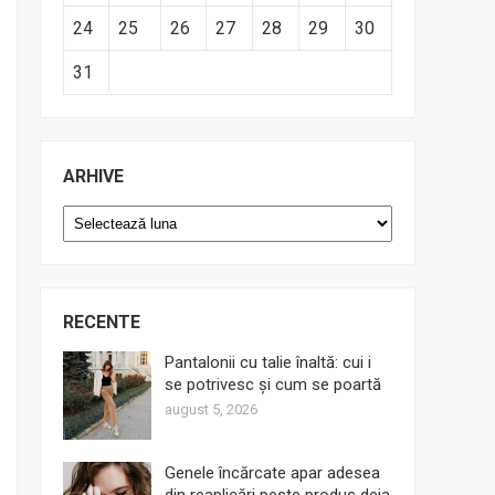
24
25
26
27
28
29
30
31
ARHIVE
Arhive
RECENTE
Pantalonii cu talie înaltă: cui i
se potrivesc și cum se poartă
august 5, 2026
Genele încărcate apar adesea