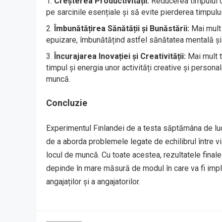
Creșterea Productivității:
Reducerea timpului d
pe sarcinile esențiale și să evite pierderea timpului
Îmbunătățirea Sănătății și Bunăstării:
Mai mult 
epuizare, îmbunătățind astfel sănătatea mentală și f
Încurajarea Inovației și Creativității:
Mai mult t
timpul și energia unor activități creative și personal
muncă.
Concluzie
Experimentul Finlandei de a testa săptămâna de lucr
de a aborda problemele legate de echilibrul între vi
locul de muncă. Cu toate acestea, rezultatele final
depinde în mare măsură de modul în care va fi imp
angajaților și a angajatorilor.