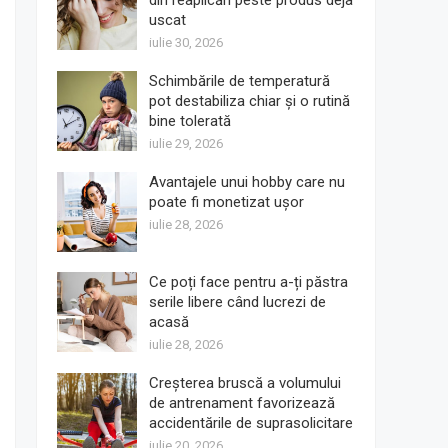
din reaplicări peste produs deja
uscat
iulie 30, 2026
Schimbările de temperatură
pot destabiliza chiar și o rutină
bine tolerată
iulie 29, 2026
Avantajele unui hobby care nu
poate fi monetizat ușor
iulie 28, 2026
Ce poți face pentru a-ți păstra
serile libere când lucrezi de
acasă
iulie 28, 2026
Creșterea bruscă a volumului
de antrenament favorizează
accidentările de suprasolicitare
iulie 20, 2026