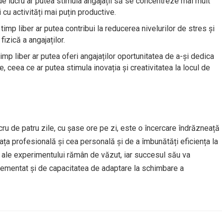
e lucru ar putea stimula angajații să se concentreze mai mult
 cu activități mai puțin productive.
timp liber ar putea contribui la reducerea nivelurilor de stres și
izică a angajaților.
imp liber ar putea oferi angajaților oportunitatea de a-și dedica
e, ceea ce ar putea stimula inovația și creativitatea la locul de
u de patru zile, cu șase ore pe zi, este o încercare îndrăzneață
ața profesională și cea personală și de a îmbunătăți eficiența la
e ale experimentului rămân de văzut, iar succesul său va
lementat și de capacitatea de adaptare la schimbare a