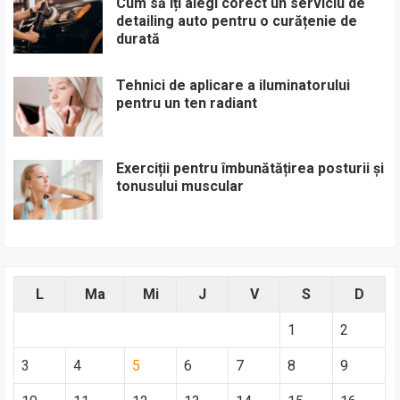
Cum să îți alegi corect un serviciu de
detailing auto pentru o curățenie de
durată
Tehnici de aplicare a iluminatorului
pentru un ten radiant
Exerciții pentru îmbunătățirea posturii și
tonusului muscular
L
Ma
Mi
J
V
S
D
1
2
3
4
5
6
7
8
9