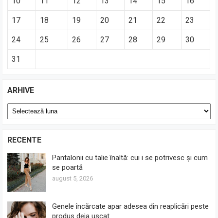
10
11
12
13
14
15
16
17
18
19
20
21
22
23
24
25
26
27
28
29
30
31
ARHIVE
Arhive
RECENTE
Pantalonii cu talie înaltă: cui i se potrivesc și cum
se poartă
august 5, 2026
Genele încărcate apar adesea din reaplicări peste
produs deja uscat