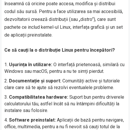
înseamnă că oricine poate accesa, modifica și distribui
codul său sursă. Pentru a face utilizarea sa mai accesibilă,
dezvoltatorii creează distribuții (sau „distro”), care sunt
pachete ce includ kernel-ul Linux, interfața grafică și un set
de aplicații preinstalate.
Ce să cauți la o distribuție Linux pentru începători?
Ușurința în utilizare:
O interfață prietenoasă, similară cu
Windows sau macOS, pentru a nu te simți pierdut.
Documentație și suport:
Comunități active și tutoriale
clare care să te ajute să rezolvi eventualele probleme.
Compatibilitatea hardware:
Suport bun pentru driverele
calculatorului tău, astfel încât să nu întâmpini dificultăți la
instalare sau folosire.
Software preinstalat:
Aplicații de bază pentru navigare,
office, multimedia, pentru a nu fi nevoit să cauți totul de la