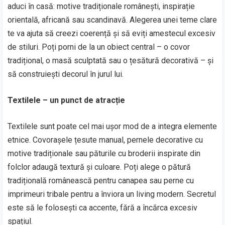
aduci în casă: motive tradiționale românești, inspirație
orientală, africană sau scandinavă. Alegerea unei teme clare
te va ajuta să creezi coerență și să eviți amestecul excesiv
de stiluri. Poți porni de la un obiect central – o covor
tradițional, o masă sculptată sau o țesătură decorativă – și
să construiești decorul în jurul lui.
Textilele – un punct de atracție
Textilele sunt poate cel mai ușor mod de a integra elemente
etnice. Covorașele țesute manual, pernele decorative cu
motive tradiționale sau păturile cu broderii inspirate din
folclor adaugă textură și culoare. Poți alege o pătură
tradițională românească pentru canapea sau perne cu
imprimeuri tribale pentru a înviora un living modern. Secretul
este să le folosești ca accente, fără a încărca excesiv
spațiul.