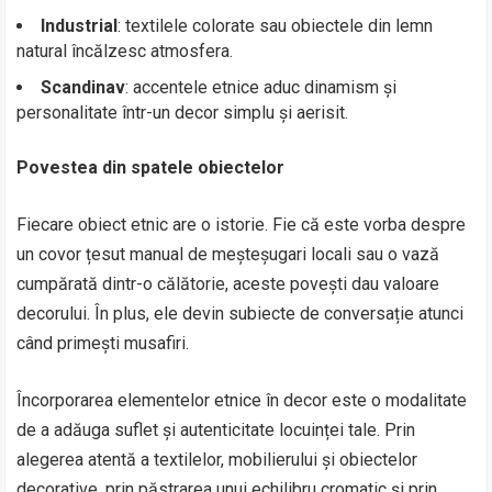
Industrial
: textilele colorate sau obiectele din lemn
natural încălzesc atmosfera.
Scandinav
: accentele etnice aduc dinamism și
personalitate într-un decor simplu și aerisit.
Povestea din spatele obiectelor
Fiecare obiect etnic are o istorie. Fie că este vorba despre
un covor țesut manual de meșteșugari locali sau o vază
cumpărată dintr-o călătorie, aceste povești dau valoare
decorului. În plus, ele devin subiecte de conversație atunci
când primești musafiri.
Încorporarea elementelor etnice în decor este o modalitate
de a adăuga suflet și autenticitate locuinței tale. Prin
alegerea atentă a textilelor, mobilierului și obiectelor
decorative, prin păstrarea unui echilibru cromatic și prin