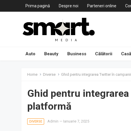
Prima pagină
Despre noi
Parteneri online
Co
Auto
Beauty
Business
Călătorii
Casă
Home
Diverse
Ghid pentru integrarea Twitter în campanii
Ghid pentru integrarea 
platformă
Admin
—
Ianuarie 7, 2025
DIVERSE