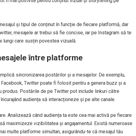
 fi mai potrivite pentru conținut vizual și storytelling pe
ajul și tipul de conținut în funcție de fiecare platformă, dar
tter, mesajele ar trebui să fie concise, iar pe Instagram să te
ai lungi care susțin povestea vizuală.
mesajele între platforme
e implică sincronizarea postărilor și a mesajelor. De exemplu,
Facebook, Twitter poate fi folosit pentru a genera buzz și a
u produs. Postările de pe Twitter pot include linkuri către
 încurajând audiența să interacționeze și pe alte canale.
are. Analizează când audiența ta este cea mai activă pe fiecare
 să maximizeze vizibilitatea și angajamentul. Există numeroase
 mai multe platforme simultan, asigurându-te că mesajul tău