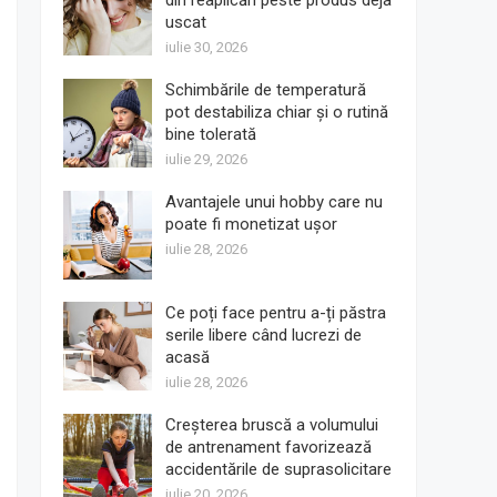
din reaplicări peste produs deja
uscat
iulie 30, 2026
Schimbările de temperatură
pot destabiliza chiar și o rutină
bine tolerată
iulie 29, 2026
Avantajele unui hobby care nu
poate fi monetizat ușor
iulie 28, 2026
Ce poți face pentru a-ți păstra
serile libere când lucrezi de
acasă
iulie 28, 2026
Creșterea bruscă a volumului
de antrenament favorizează
accidentările de suprasolicitare
iulie 20, 2026