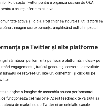
torilor. Folosește Twitter pentru a organiza sesiuni de Q&A
u pentru a anunța oferte exclusive.
munitate activă și loială. Poți chiar să încurajezi utilizatorii să
 păreri, imagini sau experiențe, amplificând astfel impactul
rmanța pe Twitter și alte platforme
ențial să măsori performanța pe fiecare platformă, inclusiv pe
urmări engagementul, traficul generat și conversiile rezultate
 numărul de retweet-uri, like-uri, comentarii și click-uri pe
witter.
ntru a obține o imagine de ansamblu asupra performanței
ca ce funcționează cel mai bine. Acest feedback te va ajuta să
strategia de marketing pe Twitter și pe celelalte canale.