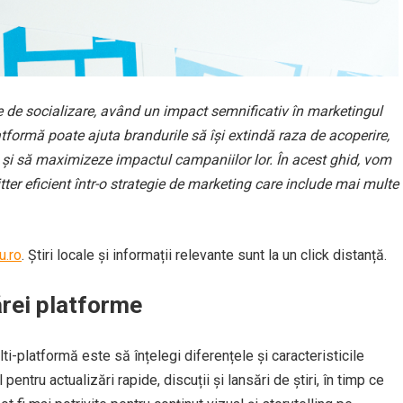
me de socializare, având un impact semnificativ în marketingul
atformă poate ajuta brandurile să își extindă raza de acoperire,
 și să maximizeze impactul campaniilor lor. În acest ghid, vom
ter eficient într-o strategie de marketing care include mai multe
u.ro
. Știri locale și informații relevante sunt la un click distanță.
ărei platforme
ti-platformă este să înțelegi diferențele și caracteristicile
pentru actualizări rapide, discuții și lansări de știri, în timp ce