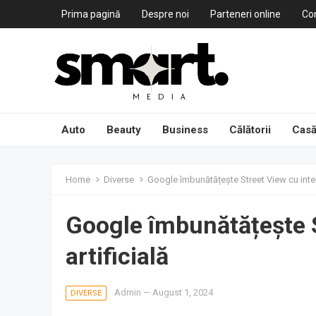
Prima pagină
Despre noi
Parteneri online
Co
Auto
Beauty
Business
Călătorii
Casă
Home
Diverse
Google îmbunătățește Street View cu inteli
Google îmbunătățește S
artificială
Admin
—
August 1, 2024
DIVERSE