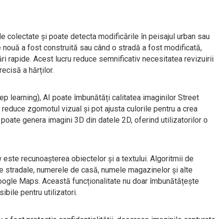
ile colectate și poate detecta modificările în peisajul urban sau
e nouă a fost construită sau când o stradă a fost modificată,
 rapide. Acest lucru reduce semnificativ necesitatea revizuirii
ecisă a hărților.
p learning), AI poate îmbunătăți calitatea imaginilor Street
 reduce zgomotul vizual și pot ajusta culorile pentru a crea
poate genera imagini 3D din datele 2D, oferind utilizatorilor o
ew este recunoașterea obiectelor și a textului. Algoritmii de
ele stradale, numerele de casă, numele magazinelor și alte
n Google Maps. Această funcționalitate nu doar îmbunătățește
ibile pentru utilizatori.