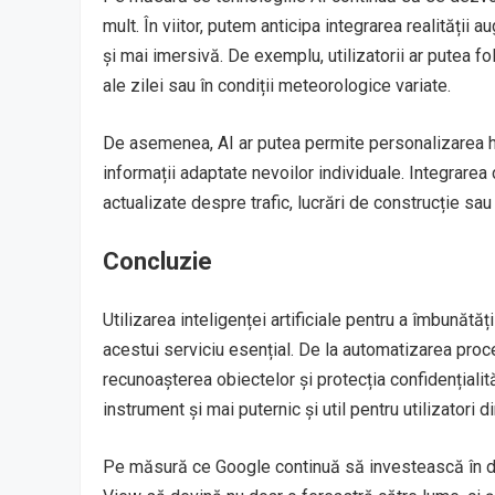
mult. În viitor, putem anticipa integrarea realității 
și mai imersivă. De exemplu, utilizatorii ar putea f
ale zilei sau în condiții meteorologice variate.
De asemenea, AI ar putea permite personalizarea hărți
informații adaptate nevoilor individuale. Integrarea d
actualizate despre trafic, lucrări de construcție sa
Concluzie
Utilizarea inteligenței artificiale pentru a îmbunăt
acestui serviciu esențial. De la automatizarea proces
recunoașterea obiectelor și protecția confidențialită
instrument și mai puternic și util pentru utilizatori d
Pe măsură ce Google continuă să investească în dez