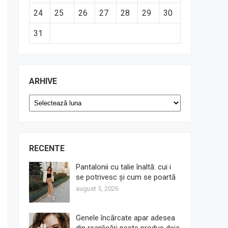
24
25
26
27
28
29
30
31
ARHIVE
Arhive
RECENTE
Pantalonii cu talie înaltă: cui i
se potrivesc și cum se poartă
august 5, 2026
Genele încărcate apar adesea