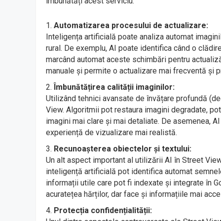
îmbunătăți acest serviciu:
Automatizarea procesului de actualizare:
Inteligența artificială poate analiza automat imagin
rural. De exemplu, AI poate identifica când o clădir
marcând automat aceste schimbări pentru actualizări
manuale și permite o actualizare mai frecventă și pr
Îmbunătățirea calității imaginilor:
Utilizând tehnici avansate de învățare profundă (dee
View. Algoritmii pot restaura imagini degradate, pot
imagini mai clare și mai detaliate. De asemenea, AI 
experiență de vizualizare mai realistă.
Recunoașterea obiectelor și textului:
Un alt aspect important al utilizării AI în Street Vi
inteligență artificială pot identifica automat semn
informații utile care pot fi indexate și integrate î
acuratețea hărților, dar face și informațiile mai acces
Protecția confidențialității: