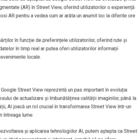
augmentate (AR) în Street View, oferind utilizatorilor o experiență
olosi AR pentru a vedea cum ar arăta un anumit loc la diferite ore
lor în funcție de preferințele utilizatorilor, oferind rute și
atelor în timp real ar putea oferi utilizatorilor informații
u evenimente locale.
ăți Google Street View reprezintă un pas important în evoluția
ului de actualizare și îmbunătățirea calității imaginilor, până la
ții, AI joacă un rol crucial în transformarea Street View într-un
in întreaga lume.
voltarea și aplicarea tehnologiilor AI, putem aștepta ca Street