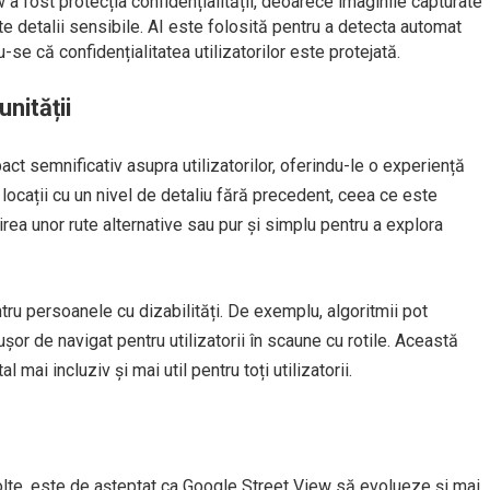
a fost protecția confidențialității, deoarece imaginile capturate
te detalii sensibile. AI este folosită pentru a detecta automat
e că confidențialitatea utilizatorilor este protejată.
nității
ct semnificativ asupra utilizatorilor, oferindu-le o experiență
a locații cu un nivel de detaliu fără precedent, ceea ce este
sirea unor rute alternative sau pur și simplu pentru a explora
ntru persoanele cu dizabilități. De exemplu, algoritmii pot
or de navigat pentru utilizatorii în scaune cu rotile. Această
 mai incluziv și mai util pentru toți utilizatorii.
lte, este de așteptat ca Google Street View să evolueze și mai