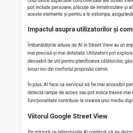
Unul dintre aspectele controversate ale Street View 
pot include persoane, plăcuțe de înmatriculare și al
aceste elemente și pentru a le estompa, asigurându-s
Impactul asupra utilizatorilor și comu
Îmbunătățirile aduse de AI în Street View au un impa
mai precisă și mai detaliată. Utilizatorii pot explor
deosebit de util pentru planificarea călătoriilor, gă
locuri noi din confortul propriului cămin.
În plus, AI face ca serviciul să fie mai accesibil pe
detecta rampe de acces sau pot indica trasee mai uș
funcționalitate contribuie la crearea unui mediu digital
Viitorul Google Street View
Pe măsură ce tehnologiile AI continuă să se dezvo