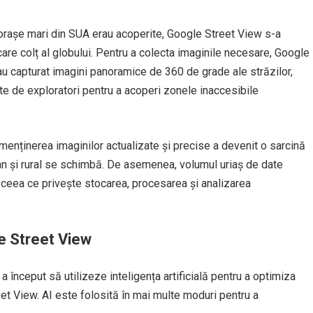
orașe mari din SUA erau acoperite, Google Street View s-a
ecare colț al globului. Pentru a colecta imaginile necesare, Google
au capturat imagini panoramice de 360 de grade ale străzilor,
ate de exploratori pentru a acoperi zonele inaccesibile
, menținerea imaginilor actualizate și precise a devenit o sarcină
rban și rural se schimbă. De asemenea, volumul uriaș de date
 ceea ce privește stocarea, procesarea și analizarea
gle Street View
 început să utilizeze inteligența artificială pentru a optimiza
eet View. AI este folosită în mai multe moduri pentru a