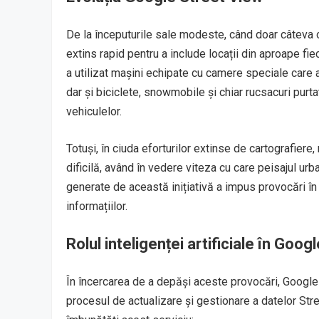
De la începuturile sale modeste, când doar câteva 
extins rapid pentru a include locații din aproape fi
a utilizat mașini echipate cu camere speciale care 
dar și biciclete, snowmobile și chiar rucsacuri purt
vehiculelor.
Totuși, în ciuda eforturilor extinse de cartografiere
dificilă, având în vedere viteza cu care peisajul u
generate de această inițiativă a impus provocări în
informațiilor.
Rolul inteligenței artificiale în Goo
În încercarea de a depăși aceste provocări, Google a
procesul de actualizare și gestionare a datelor Str