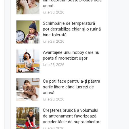
din reaplicări peste produs deja
uscat
iulie 30, 2026
Schimbările de temperatură
pot destabiliza chiar și o rutină
bine tolerată
iulie 29, 2026
Avantajele unui hobby care nu
poate fi monetizat ușor
iulie 28, 2026
Ce poți face pentru a-ți păstra
serile libere când lucrezi de
acasă
iulie 28, 2026
Creșterea bruscă a volumului
de antrenament favorizează
accidentările de suprasolicitare
iulie 20, 2026