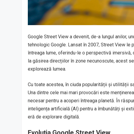
Google Street View a devenit, de-a lungul anilor, unu
tehnologic Google. Lansat în 2007, Street View le pe
întreaga lume, oferindu-le o perspectivă imersivă, de
la găsirea direcțiilor în zone necunoscute, acest s
explorează lumea.
Cu toate acestea, în ciuda popularității și utilității 
Una dintre cele mai mari provocări este menținerea 
necesar pentru a acoperi întreaga planetă. În răsp
inteligența artificială (AI) pentru a îmbunătăți și 
eră de explorare digitală.
Evoluția Google Street View