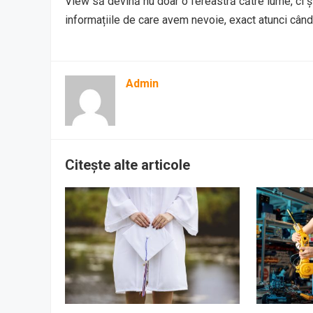
View să devină nu doar o fereastră către lume, ci și
informațiile de care avem nevoie, exact atunci cân
Admin
Citește alte articole