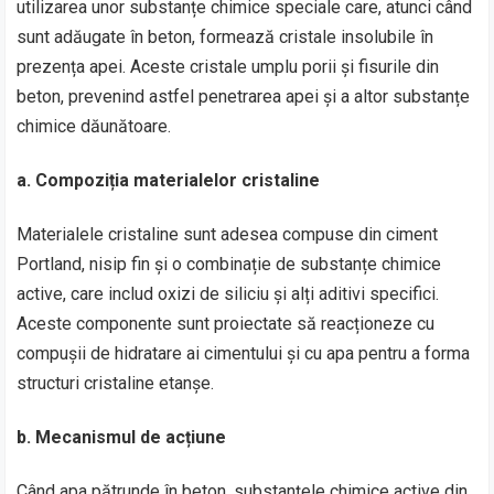
utilizarea unor substanțe chimice speciale care, atunci când
sunt adăugate în beton, formează cristale insolubile în
prezența apei. Aceste cristale umplu porii și fisurile din
beton, prevenind astfel penetrarea apei și a altor substanțe
chimice dăunătoare.
a.
Compoziția materialelor cristaline
Materialele cristaline sunt adesea compuse din ciment
Portland, nisip fin și o combinație de substanțe chimice
active, care includ oxizi de siliciu și alți aditivi specifici.
Aceste componente sunt proiectate să reacționeze cu
compușii de hidratare ai cimentului și cu apa pentru a forma
structuri cristaline etanșe.
b.
Mecanismul de acțiune
Când apa pătrunde în beton, substanțele chimice active din