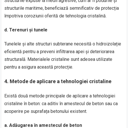
Structurile expuse la medii agresive, cum ar fi podurile și
structurile maritime, beneficiază semnificativ de protecția
împotriva coroziunii oferită de tehnologia cristalină.
d.
Terenuri și tunele
Tunelele și alte structuri subterane necesită o hidroizolație
eficientă pentru a preveni infiltrarea apei și deteriorarea
structurală. Materialele cristaline sunt adesea utilizate
pentru a asigura această protecție.
4.
Metode de aplicare a tehnologiei cristaline
Există două metode principale de aplicare a tehnologiei
cristaline în beton: ca aditiv în amestecul de beton sau ca
acoperire pe suprafața betonului existent.
a.
Adăugarea în amestecul de beton