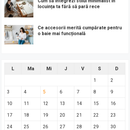
Cum să integrezi stilul minimalist în
locuința ta fără să pară rece
Ce accesorii merită cumpărate pentru
o baie mai funcțională
L
Ma
Mi
J
V
S
D
1
2
3
4
5
6
7
8
9
10
11
12
13
14
15
16
17
18
19
20
21
22
23
24
25
26
27
28
29
30