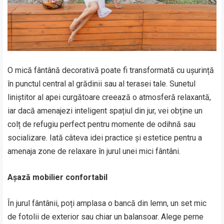
O mică fântână decorativă poate fi transformată cu ușurință
în punctul central al grădinii sau al terasei tale. Sunetul
liniștitor al apei curgătoare creează o atmosferă relaxantă,
iar dacă amenajezi inteligent spațiul din jur, vei obține un
colț de refugiu perfect pentru momente de odihnă sau
socializare. Iată câteva idei practice și estetice pentru a
amenaja zone de relaxare în jurul unei mici fântâni.
Așază mobilier confortabil
În jurul fântânii, poți amplasa o bancă din lemn, un set mic
de fotolii de exterior sau chiar un balansoar. Alege perne