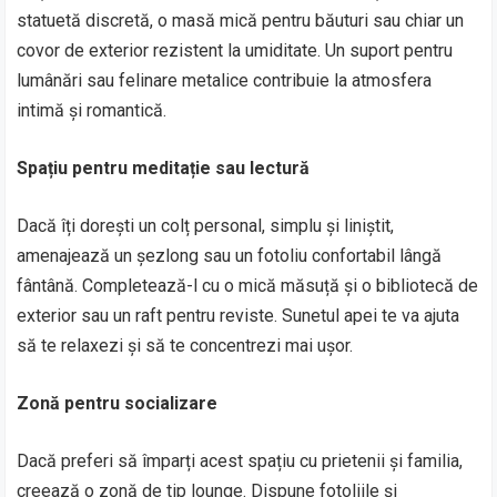
statuetă discretă, o masă mică pentru băuturi sau chiar un
covor de exterior rezistent la umiditate. Un suport pentru
lumânări sau felinare metalice contribuie la atmosfera
intimă și romantică.
Spațiu pentru meditație sau lectură
Dacă îți dorești un colț personal, simplu și liniștit,
amenajează un șezlong sau un fotoliu confortabil lângă
fântână. Completează-l cu o mică măsuță și o bibliotecă de
exterior sau un raft pentru reviste. Sunetul apei te va ajuta
să te relaxezi și să te concentrezi mai ușor.
Zonă pentru socializare
Dacă preferi să împarți acest spațiu cu prietenii și familia,
creează o zonă de tip lounge. Dispune fotoliile și