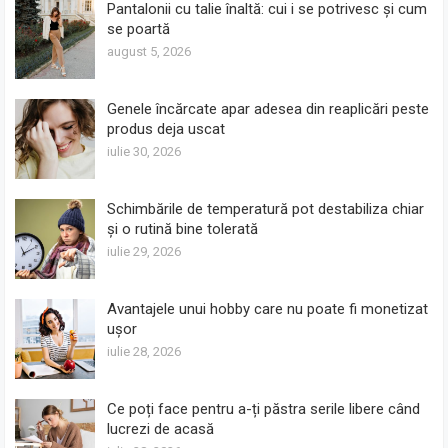
Pantalonii cu talie înaltă: cui i se potrivesc și cum
se poartă
august 5, 2026
Genele încărcate apar adesea din reaplicări peste
produs deja uscat
iulie 30, 2026
Schimbările de temperatură pot destabiliza chiar
și o rutină bine tolerată
iulie 29, 2026
Avantajele unui hobby care nu poate fi monetizat
ușor
iulie 28, 2026
Ce poți face pentru a-ți păstra serile libere când
lucrezi de acasă