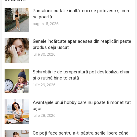
Pantalonii cu talie înaltă: cui i se potrivesc și cum
se poartă
august 5, 2026
Genele încărcate apar adesea din reaplicări peste
produs deja uscat
iulie 30, 2026
Schimbările de temperatură pot destabiliza chiar
și o rutină bine tolerată
iulie 29, 2026
Avantajele unui hobby care nu poate fi monetizat
ușor
iulie 28, 2026
Ce poți face pentru a-ți păstra serile libere când