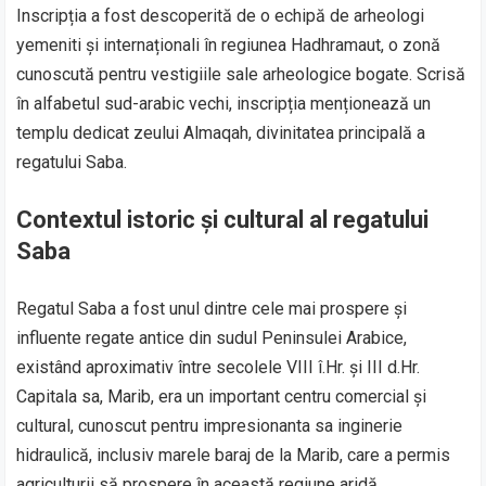
Inscripția a fost descoperită de o echipă de arheologi
yemeniti și internaționali în regiunea Hadhramaut, o zonă
cunoscută pentru vestigiile sale arheologice bogate. Scrisă
în alfabetul sud-arabic vechi, inscripția menționează un
templu dedicat zeului Almaqah, divinitatea principală a
regatului Saba.
Contextul istoric și cultural al regatului
Saba
Regatul Saba a fost unul dintre cele mai prospere și
influente regate antice din sudul Peninsulei Arabice,
existând aproximativ între secolele VIII î.Hr. și III d.Hr.
Capitala sa, Marib, era un important centru comercial și
cultural, cunoscut pentru impresionanta sa inginerie
hidraulică, inclusiv marele baraj de la Marib, care a permis
agriculturii să prospere în această regiune aridă.