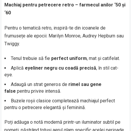
Machiaj pentru petrecere retro – farmecul anilor ‘50 și
‘60
Pentru o tematică retro, inspiră-te din icoanele de
frumusețe ale epocii: Marilyn Monroe, Audrey Hepburn sau
Twiggy.
Tenul trebuie să fie
perfect uniform
, mat și catifelat.
Aplică
eyeliner negru cu coadă precisă
, în stil cat-
eye.
Adaugă un strat generos de
rimel sau gene
false
pentru privire intensă.
Buzele roșii clasice completează machiajul perfect
pentru o petrecere elegantă și feminină.
Poți adăuga o notă modernă printr-un iluminator subtil pe
pomeți, păstrând totuși aerul glam specific acelei perioade.