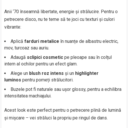
Anii ‘70 înseamnă libertate, energie și strălucire. Pentru o
petrecere disco, nu te teme să te joci cu texturi și culori
vibrante:
Aplică
farduri metalice
în nuanțe de albastru electric,
mov, turcoaz sau auriu.
Adaugă
sclipici cosmetic
pe pleoape sau în colțul
intern al ochilor pentru un efect glam.
Alege un
blush roz intens
și un
highlighter
luminos
pentru pomeți strălucitori.
Buzele pot fi naturale sau ușor glossy, pentru a echilibra
intensitatea machiajului.
Acest look este perfect pentru o petrecere plină de lumină
și mișcare – vei străluci la propriu pe ringul de dans.