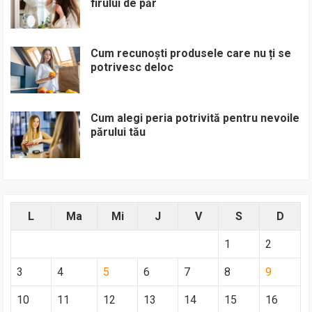
firului de păr
Cum recunoști produsele care nu ți se
potrivesc deloc
Cum alegi peria potrivită pentru nevoile
părului tău
L
Ma
Mi
J
V
S
D
1
2
3
4
5
6
7
8
9
10
11
12
13
14
15
16