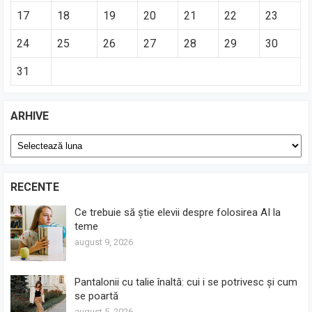
17
18
19
20
21
22
23
24
25
26
27
28
29
30
31
ARHIVE
Arhive
RECENTE
Ce trebuie să știe elevii despre folosirea AI la
teme
august 9, 2026
Pantalonii cu talie înaltă: cui i se potrivesc și cum
se poartă
august 5, 2026