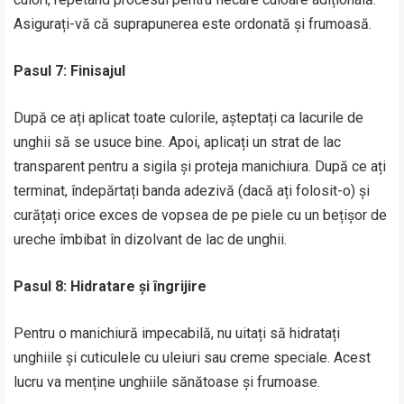
Asigurați-vă că suprapunerea este ordonată și frumoasă.
Pasul 7: Finisajul
După ce ați aplicat toate culorile, așteptați ca lacurile de
unghii să se usuce bine. Apoi, aplicați un strat de lac
transparent pentru a sigila și proteja manichiura. După ce ați
terminat, îndepărtați banda adezivă (dacă ați folosit-o) și
curățați orice exces de vopsea de pe piele cu un bețișor de
ureche îmbibat în dizolvant de lac de unghii.
Pasul 8: Hidratare și îngrijire
Pentru o manichiură impecabilă, nu uitați să hidratați
unghiile și cuticulele cu uleiuri sau creme speciale. Acest
lucru va menține unghiile sănătoase și frumoase.