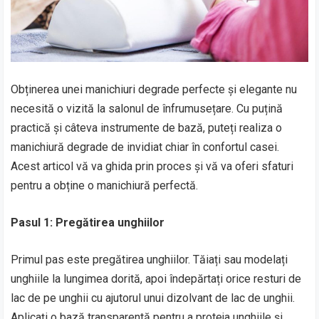
Obținerea unei manichiuri degrade perfecte și elegante nu
necesită o vizită la salonul de înfrumusețare. Cu puțină
practică și câteva instrumente de bază, puteți realiza o
manichiură degrade de invidiat chiar în confortul casei.
Acest articol vă va ghida prin proces și vă va oferi sfaturi
pentru a obține o manichiură perfectă.
Pasul 1: Pregătirea unghiilor
Primul pas este pregătirea unghiilor. Tăiați sau modelați
unghiile la lungimea dorită, apoi îndepărtați orice resturi de
lac de pe unghii cu ajutorul unui dizolvant de lac de unghii.
Aplicați o bază transparentă pentru a proteja unghiile și