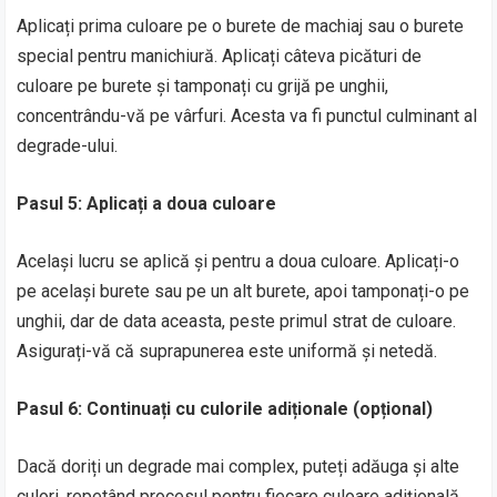
Aplicați prima culoare pe o burete de machiaj sau o burete
special pentru manichiură. Aplicați câteva picături de
culoare pe burete și tamponați cu grijă pe unghii,
concentrându-vă pe vârfuri. Acesta va fi punctul culminant al
degrade-ului.
Pasul 5: Aplicați a doua culoare
Același lucru se aplică și pentru a doua culoare. Aplicați-o
pe același burete sau pe un alt burete, apoi tamponați-o pe
unghii, dar de data aceasta, peste primul strat de culoare.
Asigurați-vă că suprapunerea este uniformă și netedă.
Pasul 6: Continuați cu culorile adiționale (opțional)
Dacă doriți un degrade mai complex, puteți adăuga și alte
culori, repetând procesul pentru fiecare culoare adițională.