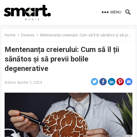
MENU
Home
Diverse
Mentenanța creierului: Cum să îl ții sănătos și să previi bolile degenerative
Mentenanța creierului: Cum să îl ții
sănătos și să previi bolile
degenerative
Admin
Aprilie 7, 2024