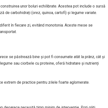
 construirea unor boluri echilibrate. Acestea pot include o sursă
ă de carbohidrați (orez, quinoa, cartofi) și legume variate.
 diferit în fiecare zi, evitând monotonia. Aceste mese se
ransportat.
rece se păstrează bine și pot fi consumate atât la prânz, cât și
gume sau ciorbele cu proteine, oferă hidratare și nutrienți
face extrem de practice pentru zilele foarte aglomerate.
ep deoarece necesită timp minim de intervenție. Poți găti