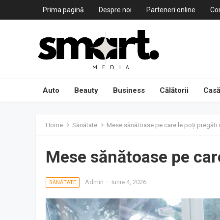
Prima pagină
Despre noi
Parteneri online
Co
Auto
Beauty
Business
Călătorii
Casă
Home
Sănătate
Mese sănătoase pe care le poți pregăti 
Mese sănătoase pe care 
Admin
—
Iunie 4, 2026
SĂNĂTATE