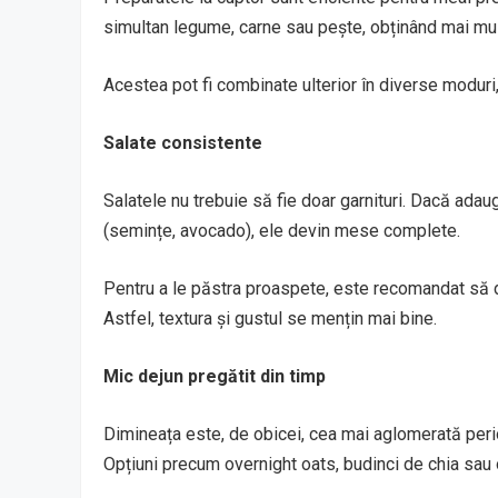
simultan legume, carne sau pește, obținând mai mult
Acestea pot fi combinate ulterior în diverse moduri, 
Salate consistente
Salatele nu trebuie să fie doar garnituri. Dacă adaug
(semințe, avocado), ele devin mese complete.
Pentru a le păstra proaspete, este recomandat să d
Astfel, textura și gustul se mențin mai bine.
Mic dejun pregătit din timp
Dimineața este, de obicei, cea mai aglomerată perio
Opțiuni precum overnight oats, budinci de chia sau ou