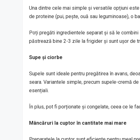
Una dintre cele mai simple și versatile opțiuni este
de proteine (pui, pește, ouă sau leguminoase), o baz
Poți pregăti ingredientele separat și să le combini
păstrează bine 2-3 zile la frigider și sunt ușor de t
Supe și ciorbe
Supele sunt ideale pentru pregătirea în avans, deoa
seara. Variantele simple, precum supele-cremă de le
esențiali.
În plus, pot fi porționate și congelate, ceea ce le 
Mâncăruri la cuptor în cantitate mai mare
Preparatele la cuptor sunt eficiente pentru meal pr