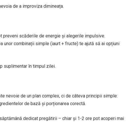
 nevoia de a improviza dimineața.
ot preveni scăderile de energie și alegerile impulsive.
 unor combinații simple (iaurt + fructe) te ajută să ai opțiuni
 suplimentar în timpul zilei.
te nevoie de un plan complex, ci de câteva principii simple:
gredientelor de bază și porționarea corectă.
săptămână dedicat pregătirii – chiar și 1-2 ore pot acoperi mai