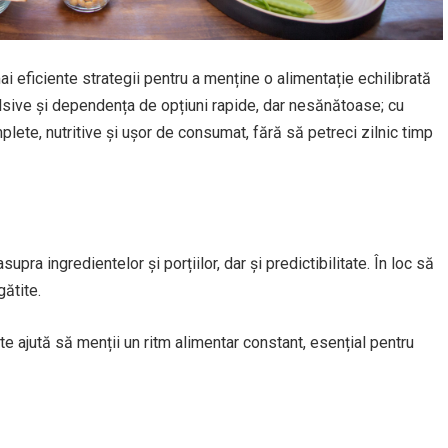
i eficiente strategii pentru a menține o alimentație echilibrată
lsive și dependența de opțiuni rapide, dar nesănătoase; cu
ete, nutritive și ușor de consumat, fără să petreci zilnic timp
upra ingredientelor și porțiilor, dar și predictibilitate. În loc să
gătite.
e ajută să menții un ritm alimentar constant, esențial pentru