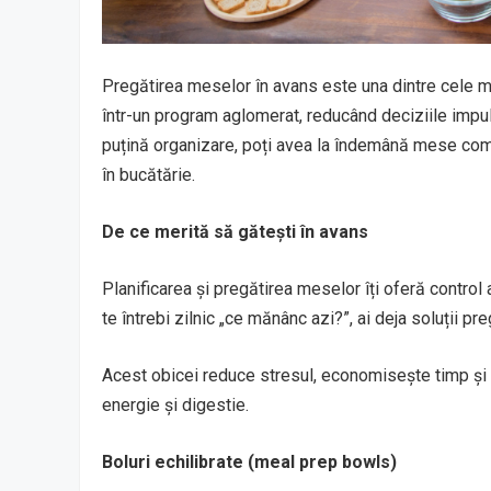
Pregătirea meselor în avans este una dintre cele ma
într-un program aglomerat, reducând deciziile impu
puțină organizare, poți avea la îndemână mese compl
în bucătărie.
De ce merită să gătești în avans
Planificarea și pregătirea meselor îți oferă control as
te întrebi zilnic „ce mănânc azi?”, ai deja soluții pre
Acest obicei reduce stresul, economisește timp și t
energie și digestie.
Boluri echilibrate (meal prep bowls)