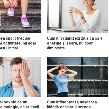
tea sport trebuie
Cum îți organizezi ziua ca să ai
ă activitate, nu doar
energie și seara, nu doar
tul inițial
dimineața
i nevoie de un
Cum influențează mișcarea
talmologic, chiar dacă
blândă echilibrul nervos