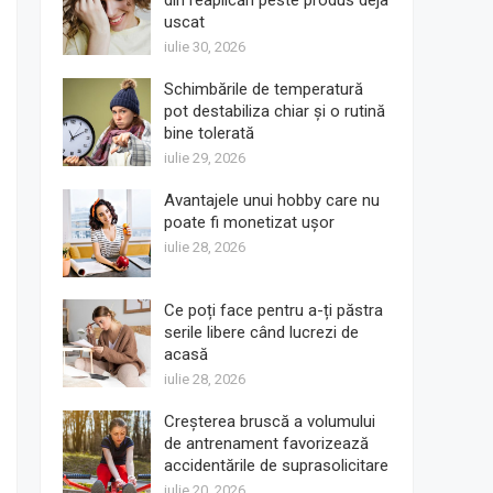
din reaplicări peste produs deja
uscat
iulie 30, 2026
Schimbările de temperatură
pot destabiliza chiar și o rutină
bine tolerată
iulie 29, 2026
Avantajele unui hobby care nu
poate fi monetizat ușor
iulie 28, 2026
Ce poți face pentru a-ți păstra
serile libere când lucrezi de
acasă
iulie 28, 2026
Creșterea bruscă a volumului
de antrenament favorizează
accidentările de suprasolicitare
iulie 20, 2026