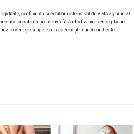
ditate, ci eficiență și echilibru într-un stil de viață aglomerat.
entație constantă și nutritivă fără efort zilnic; pentru planuri
mezi corect și să apelezi la specialiști atunci când este