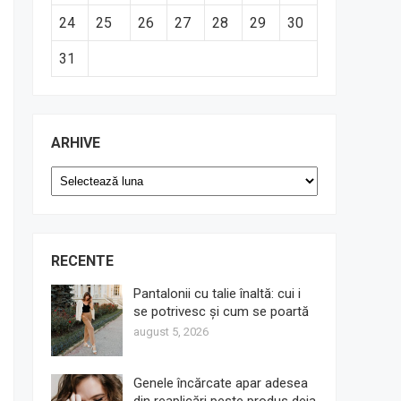
24
25
26
27
28
29
30
31
ARHIVE
Arhive
RECENTE
Pantalonii cu talie înaltă: cui i
se potrivesc și cum se poartă
august 5, 2026
Genele încărcate apar adesea