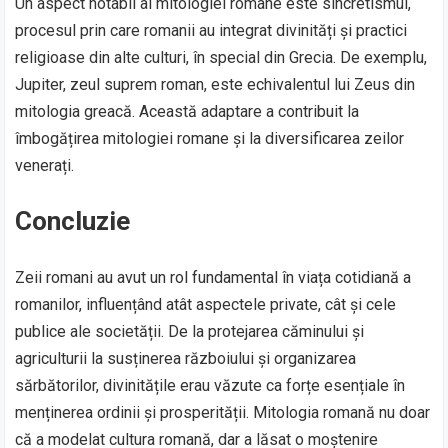
Un aspect notabil al mitologiei romane este sincretismul,
procesul prin care romanii au integrat divinități și practici
religioase din alte culturi, în special din Grecia. De exemplu,
Jupiter, zeul suprem roman, este echivalentul lui Zeus din
mitologia greacă. Această adaptare a contribuit la
îmbogățirea mitologiei romane și la diversificarea zeilor
venerați.
Concluzie
Zeii romani au avut un rol fundamental în viața cotidiană a
romanilor, influențând atât aspectele private, cât și cele
publice ale societății. De la protejarea căminului și
agriculturii la susținerea războiului și organizarea
sărbătorilor, divinitățile erau văzute ca forțe esențiale în
menținerea ordinii și prosperității. Mitologia romană nu doar
că a modelat cultura romană, dar a lăsat o moștenire