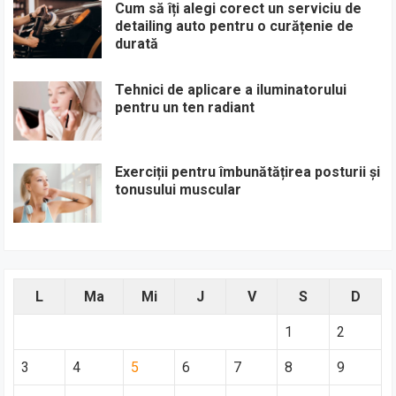
Cum să îți alegi corect un serviciu de
detailing auto pentru o curățenie de
durată
Tehnici de aplicare a iluminatorului
pentru un ten radiant
Exerciții pentru îmbunătățirea posturii și
tonusului muscular
L
Ma
Mi
J
V
S
D
1
2
3
4
5
6
7
8
9