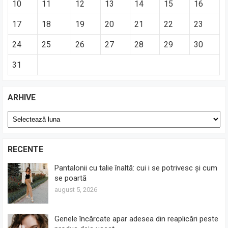
10
11
12
13
14
15
16
17
18
19
20
21
22
23
24
25
26
27
28
29
30
31
ARHIVE
Arhive
RECENTE
Pantalonii cu talie înaltă: cui i se potrivesc și cum
se poartă
august 5, 2026
Genele încărcate apar adesea din reaplicări peste