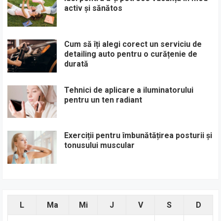
activ și sănătos
Cum să îți alegi corect un serviciu de
detailing auto pentru o curățenie de
durată
Tehnici de aplicare a iluminatorului
pentru un ten radiant
Exerciții pentru îmbunătățirea posturii și
tonusului muscular
L
Ma
Mi
J
V
S
D