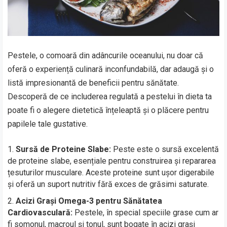
Pestele, o comoară din adâncurile oceanului, nu doar că
oferă o experiență culinară inconfundabilă, dar adaugă și o
listă impresionantă de beneficii pentru sănătate.
Descoperă de ce includerea regulată a pestelui în dieta ta
poate fi o alegere dietetică înțeleaptă și o plăcere pentru
papilele tale gustative.
Sursă de Proteine Slabe:
Peste este o sursă excelentă
de proteine slabe, esențiale pentru construirea și repararea
țesuturilor musculare. Aceste proteine sunt ușor digerabile
și oferă un suport nutritiv fără exces de grăsimi saturate.
Acizi Grași Omega-3 pentru Sănătatea
Cardiovasculară:
Pestele, în special speciile grase cum ar
fi somonul, macroul și tonul, sunt bogate în acizi grași