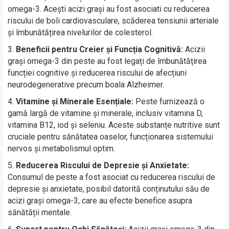
omega-3. Acești acizi grași au fost asociati cu reducerea
riscului de boli cardiovasculare, scăderea tensiunii arteriale
și îmbunătățirea nivelurilor de colesterol.
Beneficii pentru Creier și Funcția Cognitivă:
Acizii
grași omega-3 din peste au fost legați de îmbunătățirea
funcției cognitive și reducerea riscului de afecțiuni
neurodegenerative precum boala Alzheimer.
Vitamine și Minerale Esențiale:
Peste furnizează o
gamă largă de vitamine și minerale, inclusiv vitamina D,
vitamina B12, iod și seleniu. Aceste substanțe nutritive sunt
cruciale pentru sănătatea oaselor, funcționarea sistemului
nervos și metabolismul optim.
Reducerea Riscului de Depresie și Anxietate:
Consumul de peste a fost asociat cu reducerea riscului de
depresie și anxietate, posibil datorită conținutului său de
acizi grași omega-3, care au efecte benefice asupra
sănătății mentale.