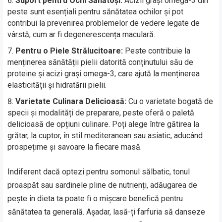
Suport pentru Ochi Sănătoși:
Acizii grași omega-3 din
peste sunt esențiali pentru sănătatea ochilor și pot
contribui la prevenirea problemelor de vedere legate de
vârstă, cum ar fi degenerescența maculară.
Pentru o Piele Strălucitoare:
Peste contribuie la
menținerea sănătății pielii datorită conținutului său de
proteine și acizi grași omega-3, care ajută la menținerea
elasticității și hidratării pielii.
Varietate Culinara Delicioasă:
Cu o varietate bogată de
specii și modalități de preparare, peste oferă o paletă
delicioasă de opțiuni culinare. Poți alege între gătirea la
grătar, la cuptor, în stil mediteranean sau asiatic, aducând
prospețime și savoare la fiecare masă.
Indiferent dacă optezi pentru somonul sălbatic, tonul
proaspăt sau sardinele pline de nutrienți, adăugarea de
pește în dieta ta poate fi o mișcare benefică pentru
sănătatea ta generală. Așadar, lasă-ți farfuria să danseze